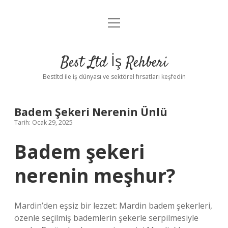
menüyü
Anasayfa
aç
Gizlilik Politikası
Best Ltd İş Rehberi
Yasal Uyarı
Bestltd ile iş dünyası ve sektörel fırsatları keşfedin
Hakkımızda
Badem Şekeri Nerenin Ünlü
Tarih: Ocak 29, 2025
Badem şekeri
nerenin meşhur?
Mardin’den eşsiz bir lezzet: Mardin badem şekerleri,
özenle seçilmiş bademlerin şekerle serpilmesiyle