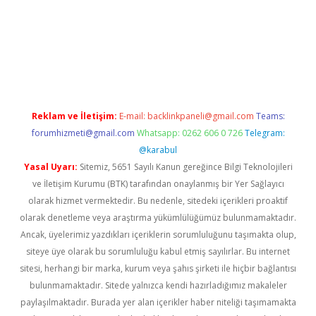
a casino giriş
Reklam ve İletişim:
E-mail:
backlinkpaneli@gmail.com
Teams:
forumhizmeti@gmail.com
Whatsapp: 0262 606 0 726
Telegram:
@karabul
Yasal Uyarı:
Sitemiz, 5651 Sayılı Kanun gereğince Bilgi Teknolojileri
ve İletişim Kurumu (BTK) tarafından onaylanmış bir Yer Sağlayıcı
olarak hizmet vermektedir. Bu nedenle, sitedeki içerikleri proaktif
olarak denetleme veya araştırma yükümlülüğümüz bulunmamaktadır.
Ancak, üyelerimiz yazdıkları içeriklerin sorumluluğunu taşımakta olup,
siteye üye olarak bu sorumluluğu kabul etmiş sayılırlar. Bu internet
sitesi, herhangi bir marka, kurum veya şahıs şirketi ile hiçbir bağlantısı
bulunmamaktadır. Sitede yalnızca kendi hazırladığımız makaleler
paylaşılmaktadır. Burada yer alan içerikler haber niteliği taşımamakta