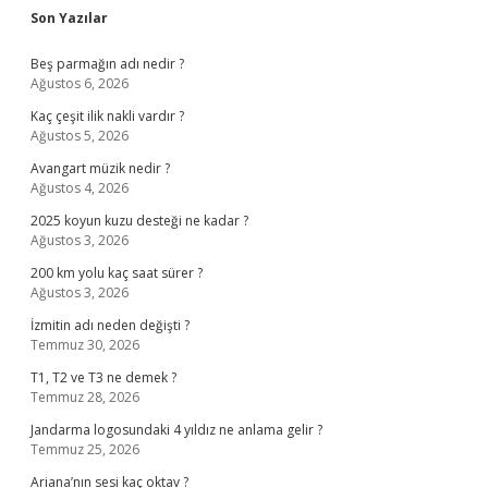
Sidebar
Son Yazılar
Beş parmağın adı nedir ?
Ağustos 6, 2026
Kaç çeşit ilik nakli vardır ?
Ağustos 5, 2026
Avangart müzik nedir ?
Ağustos 4, 2026
2025 koyun kuzu desteği ne kadar ?
Ağustos 3, 2026
200 km yolu kaç saat sürer ?
Ağustos 3, 2026
İzmitin adı neden değişti ?
Temmuz 30, 2026
T1, T2 ve T3 ne demek ?
Temmuz 28, 2026
Jandarma logosundaki 4 yıldız ne anlama gelir ?
Temmuz 25, 2026
Ariana’nın sesi kaç oktav ?