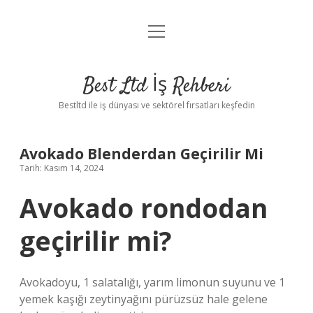
menüyü
Anasayfa
aç
Gizlilik Politikası
Best Ltd İş Rehberi
Yasal Uyarı
Bestltd ile iş dünyası ve sektörel fırsatları keşfedin
Hakkımızda
Avokado Blenderdan Geçirilir Mi
Tarih: Kasım 14, 2024
Avokado rondodan
geçirilir mi?
Avokadoyu, 1 salatalığı, yarım limonun suyunu ve 1
yemek kaşığı zeytinyağını pürüzsüz hale gelene