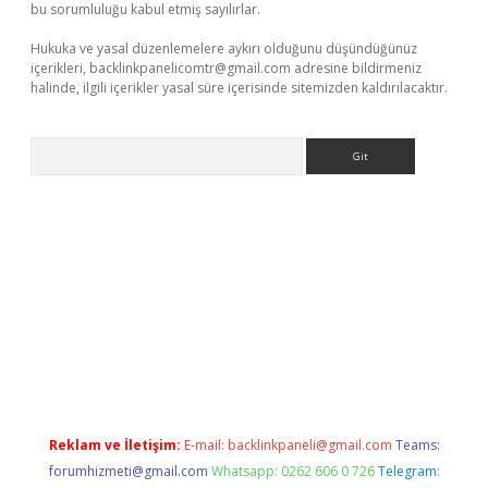
bu sorumluluğu kabul etmiş sayılırlar.
Hukuka ve yasal düzenlemelere aykırı olduğunu düşündüğünüz
içerikleri,
backlinkpanelicomtr@gmail.com
adresine bildirmeniz
halinde, ilgili içerikler yasal süre içerisinde sitemizden kaldırılacaktır.
Arama
lla casino giriş
Reklam ve İletişim:
E-mail:
backlinkpaneli@gmail.com
Teams:
forumhizmeti@gmail.com
Whatsapp: 0262 606 0 726
Telegram: