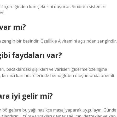
 lif içerdiğinden kan şekerini düşürür. Sindirim sistemini
er.
var mı?
 zengin bir besindir. Özellikle A vitamini açısından zengindir.
ibi faydaları var?
, bacaklardaki şişlikleri ve varisleri giderme özelliğine
rı, kırmızı kan hücrelerinde hemoglobin oluşumunda önemli
a iyi gelir mi?
an bölgelere bu yağı nazikçe masaj yaparak uygulayın. Günde
hızlandırır: Üzüm yaprakları damar sağlığını destekler ve kan