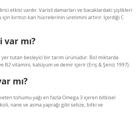
ci etkisi vardır. Varisli damarları ve bacaklardaki şişlikleri
çin kırmızı kan hücrelerinin üretimini artırır. İçerdiği C
 var mı?
er tutan besleyici bir tarım ürünüdür. Bol miktarda
ve B2 vitamini, kalsiyum ve demir içerir (Eriş & Şeniz 1997).
ar mı?
keten tohumu yağı en fazla Omega 3 içeren bitkisel
oli, nane ve asma yaprağı gibi sebze, bitki ve