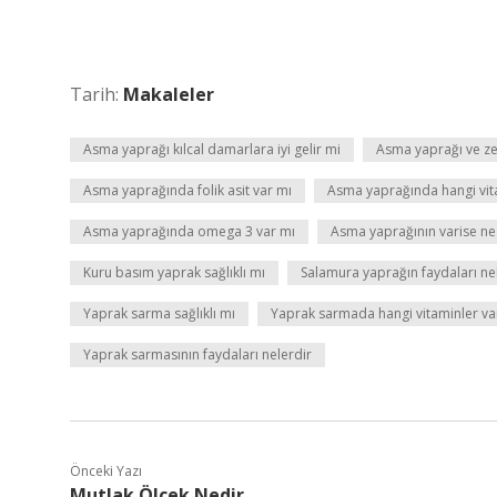
Tarih:
Makaleler
Asma yaprağı kılcal damarlara iyi gelir mi
Asma yaprağı ve zeyt
Asma yaprağında folik asit var mı
Asma yaprağında hangi vit
Asma yaprağında omega 3 var mı
Asma yaprağının varise ne 
Kuru basım yaprak sağlıklı mı
Salamura yaprağın faydaları ne
Yaprak sarma sağlıklı mı
Yaprak sarmada hangi vitaminler va
Yaprak sarmasının faydaları nelerdir
Önceki Yazı
Mutlak Ölçek Nedir