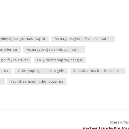
inyağı karışımı nasıl yapılır
Asma yaprağında D vitamini var mı
aminler var
Asma yaprağında kalsiyum var mı
gibi faydaları var
En iyi sarma yaprağı hangisi
lerdir
Üzüm yaprağı nelere iyi gelir
Yaprak sarma içinde neler var
r
Yaprak sarması mideyi bozar mı
Sonraki Yaz
Sacher Içinde Ne Va