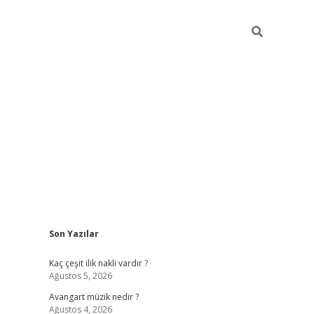
Sidebar
Son Yazılar
pia bella c
Kaç çeşit ilik nakli vardır ?
Ağustos 5, 2026
Avangart müzik nedir ?
Ağustos 4, 2026