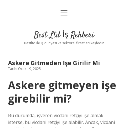
menüyü
Anasayfa
aç
Gizlilik Politikası
Best Ltd İş Rehberi
Yasal Uyarı
Bestltd ile iş dünyası ve sektörel fırsatları keşfedin
Hakkımızda
Askere Gitmeden Işe Girilir Mi
Tarih: Ocak 19, 2025
Askere gitmeyen işe
girebilir mi?
Bu durumda, işveren vicdani retçiyi işe almak
isterse, bu vicdani retçiyi işe alabilir. Ancak, vicdani