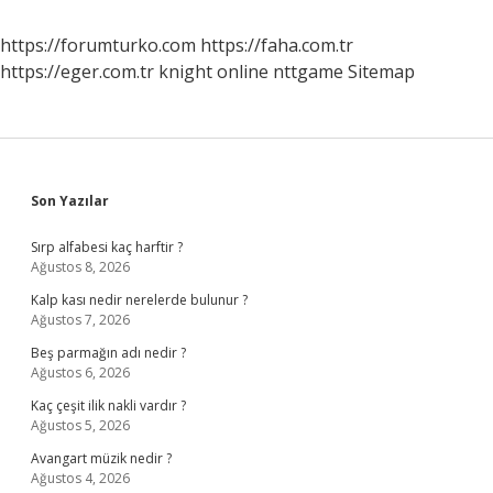
https://forumturko.com
https://faha.com.tr
https://eger.com.tr
knight online
nttgame
Sitemap
Sidebar
Son Yazılar
Sırp alfabesi kaç harftir ?
Ağustos 8, 2026
Kalp kası nedir nerelerde bulunur ?
Ağustos 7, 2026
Beş parmağın adı nedir ?
Ağustos 6, 2026
Kaç çeşit ilik nakli vardır ?
Ağustos 5, 2026
Avangart müzik nedir ?
Ağustos 4, 2026