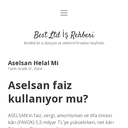
menüyü
Anasayfa
aç
Gizlilik Politikası
Best Ltd İş Rehberi
Yasal Uyarı
Bestltd ile iş dünyası ve sektörel fırsatları keşfedin
Hakkımızda
Aselsan Helal Mi
Tarih: Aralık 31, 2024
Aselsan faiz
kullanıyor mu?
ASELSAN’ın faiz, vergi, amortisman ve itfa öncesi
kârı (FAVÖK) 5,5 milyar TL’ye yükselirken, net kârı