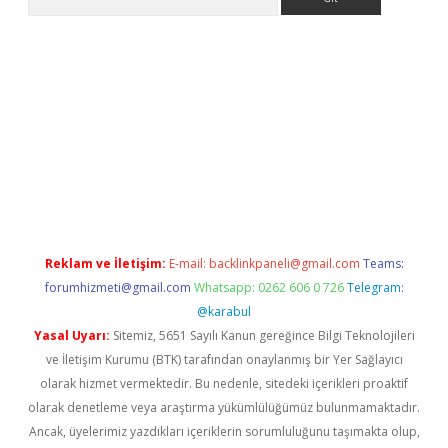
lla casino giriş
Reklam ve İletişim:
E-mail:
backlinkpaneli@gmail.com
Teams:
forumhizmeti@gmail.com
Whatsapp: 0262 606 0 726
Telegram:
@karabul
Yasal Uyarı:
Sitemiz, 5651 Sayılı Kanun gereğince Bilgi Teknolojileri
ve İletişim Kurumu (BTK) tarafından onaylanmış bir Yer Sağlayıcı
olarak hizmet vermektedir. Bu nedenle, sitedeki içerikleri proaktif
olarak denetleme veya araştırma yükümlülüğümüz bulunmamaktadır.
Ancak, üyelerimiz yazdıkları içeriklerin sorumluluğunu taşımakta olup,