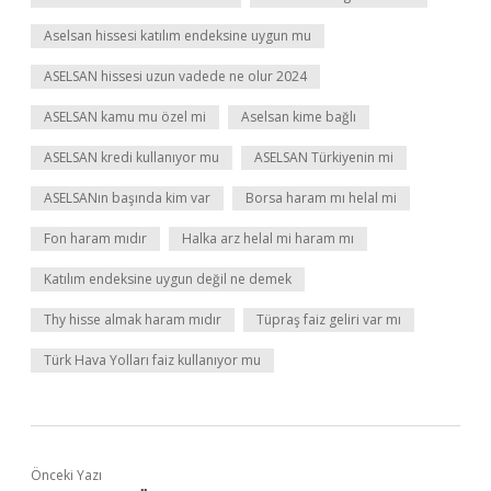
Aselsan hissesi katılım endeksine uygun mu
ASELSAN hissesi uzun vadede ne olur 2024
ASELSAN kamu mu özel mi
Aselsan kime bağlı
ASELSAN kredi kullanıyor mu
ASELSAN Türkiyenin mi
ASELSANın başında kim var
Borsa haram mı helal mi
Fon haram mıdır
Halka arz helal mi haram mı
Katılım endeksine uygun değil ne demek
Thy hisse almak haram mıdır
Tüpraş faiz geliri var mı
Türk Hava Yolları faiz kullanıyor mu
Önceki Yazı