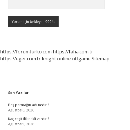
https://forumturko.com
https://faha.com.tr
https://eger.com.tr
knight online
nttgame
Sitemap
Sidebar
Son Yazılar
Beş parmağın adı nedir ?
Ağustos 6, 2026
Kaç çeşit ilik nakli vardır ?
Ağustos 5, 2026