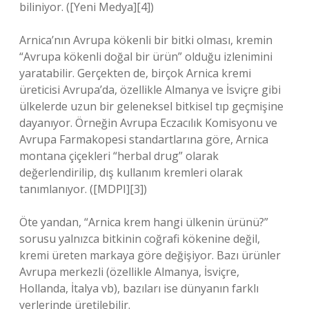
biliniyor. ([Yeni Medya][4])
Arnica’nın Avrupa kökenli bir bitki olması, kremin
“Avrupa kökenli doğal bir ürün” olduğu izlenimini
yaratabilir. Gerçekten de, birçok Arnica kremi
üreticisi Avrupa’da, özellikle Almanya ve İsviçre gibi
ülkelerde uzun bir geleneksel bitkisel tıp geçmişine
dayanıyor. Örneğin Avrupa Eczacılık Komisyonu ve
Avrupa Farmakopesi standartlarına göre, Arnica
montana çiçekleri “herbal drug” olarak
değerlendirilip, dış kullanım kremleri olarak
tanımlanıyor. ([MDPI][3])
Öte yandan, “Arnica krem hangi ülkenin ürünü?”
sorusu yalnızca bitkinin coğrafi kökenine değil,
kremi üreten markaya göre değişiyor. Bazı ürünler
Avrupa merkezli (özellikle Almanya, İsviçre,
Hollanda, İtalya vb), bazıları ise dünyanın farklı
yerlerinde üretilebilir.