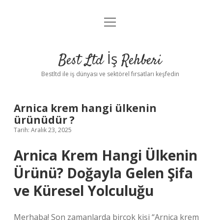
menüyü
Anasayfa
aç
Gizlilik Politikası
Best Ltd İş Rehberi
Yasal Uyarı
Bestltd ile iş dünyası ve sektörel fırsatları keşfedin
Hakkımızda
Arnica krem hangi ülkenin
ürünüdür ?
Tarih: Aralık 23, 2025
Arnica Krem Hangi Ülkenin
Ürünü? Doğayla Gelen Şifa
ve Küresel Yolculuğu
Merhaba! Son zamanlarda birçok kişi “Arnica krem