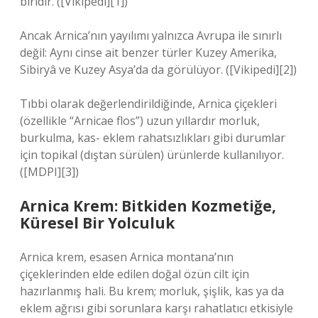
biridir. ([Vikipedi][1])
Ancak Arnica’nın yayılımı yalnızca Avrupa ile sınırlı
değil: Aynı cinse ait benzer türler Kuzey Amerika,
Sibiryâ ve Kuzey Asya’da da görülüyor. ([Vikipedi][2])
Tıbbi olarak değerlendirildiğinde, Arnica çiçekleri
(özellikle “Arnicae flos”) uzun yıllardır morluk,
burkulma, kas- eklem rahatsızlıkları gibi durumlar
için topikal (dıştan sürülen) ürünlerde kullanılıyor.
([MDPI][3])
Arnica Krem: Bitkiden Kozmetiğe,
Küresel Bir Yolculuk
Arnica krem, esasen Arnica montana’nın
çiçeklerinden elde edilen doğal özün cilt için
hazırlanmış hali. Bu krem; morluk, şişlik, kas ya da
eklem ağrısı gibi sorunlara karşı rahatlatıcı etkisiyle