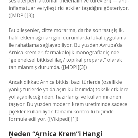
seskiterpen laktonlar (helenalin ve türevleri) — anti-
inflamatuar ve iyileştirici etkiler taşıdığını gösteriyor.
([MDPI][3])
Bu bileşenler, ciltte morarma, darbe sonrası şişlik,
hafif eklem ağrıları gibi durumlarda lokal uygulama
ile rahatlama sağlayabiliyor. Bu yüzden Avrupa’da
Arnica kremler, farmakolojik monograflar içinde
“geleneksel bitkisel ilaç / topikal preparat” olarak
tanımlanmış durumda. ([MDPI][3])
Ancak dikkat: Arnica bitkisi bazı türlerde (özellikle
yanlış türlerde ya da aşırı kullanımda) toksik etkilere
yol açabileceğinden, hazırlanışı ve kullanımı önem
taşıyor. Bu yüzden modern krem üretiminde sadece
çiçekler kullanılıyor; tamamı kontrollü biçimde
formüle ediliyor. ([Vikipedi][1])
Neden “Arnica Krem”i Hangi