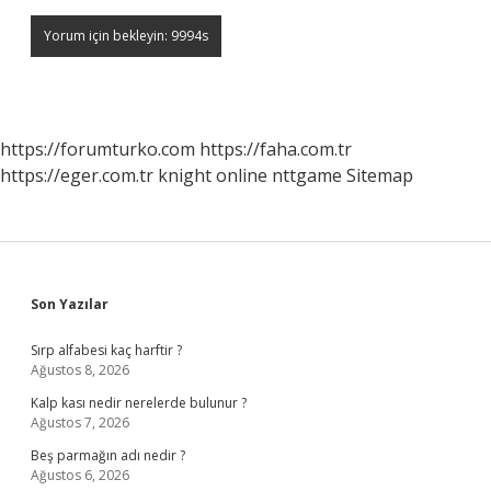
https://forumturko.com
https://faha.com.tr
https://eger.com.tr
knight online
nttgame
Sitemap
Sidebar
Son Yazılar
Sırp alfabesi kaç harftir ?
Ağustos 8, 2026
Kalp kası nedir nerelerde bulunur ?
Ağustos 7, 2026
Beş parmağın adı nedir ?
Ağustos 6, 2026