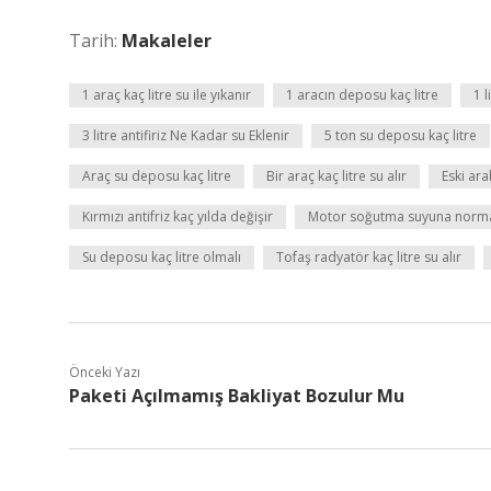
Tarih:
Makaleler
1 araç kaç litre su ile yıkanır
1 aracın deposu kaç litre
1 
3 litre antifiriz Ne Kadar su Eklenir
5 ton su deposu kaç litre
Araç su deposu kaç litre
Bir araç kaç litre su alır
Eski ara
Kırmızı antifriz kaç yılda değişir
Motor soğutma suyuna norma
Su deposu kaç litre olmalı
Tofaş radyatör kaç litre su alır
Önceki Yazı
Paketi Açılmamış Bakliyat Bozulur Mu