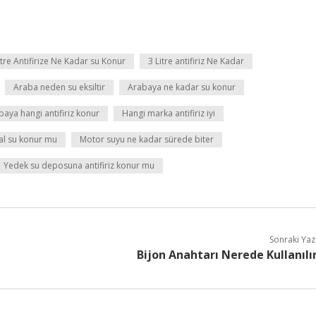
litre Antifirize Ne Kadar su Konur
3 Litre antifiriz Ne Kadar
Araba neden su eksiltir
Arabaya ne kadar su konur
baya hangi antifiriz konur
Hangi marka antifiriz iyi
l su konur mu
Motor suyu ne kadar sürede biter
Yedek su deposuna antifiriz konur mu
Sonraki Yaz
Bijon Anahtarı Nerede Kullanılı