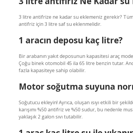
3 litre antifiriz Ne Kadar su
3 litre antifrize ne kadar su eklemeniz gerekir? Tüm
antifriz için 3 litre saf su eklenmelidir.
1 aracın deposu kaç litre?
Bir arabanın yakıt deposunun kapasitesi araç modeli
Çoğu binek otomobil 45 ila 65 litre benzin tutar. An
fazla kapasiteye sahip olabilir.
Motor soğutma suyuna nor
Soğutucu ekleyin! Ayrıca, oluşan ısıyı etkili bir şekil
karışımı %50 antifriz ve %50 sudur, bu nedenle musl
yaklaşık 2 galon sıvı tutabilir.
1 araç kaç litre su ile yıkanı