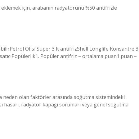
z eklemek için, arabanın radyatörünü %50 antifrizle
labilirPetrol Ofisi Süper 3 lt antifrizShell Longlife Konsantre 3
1 satıcıPopülerlik1. Popüler antifriz – ortalama puan1 puan –
 neden olan faktörler arasında soğutma sistemindeki
tası hasarı, radyatör kapağı sorunları veya genel soğutma