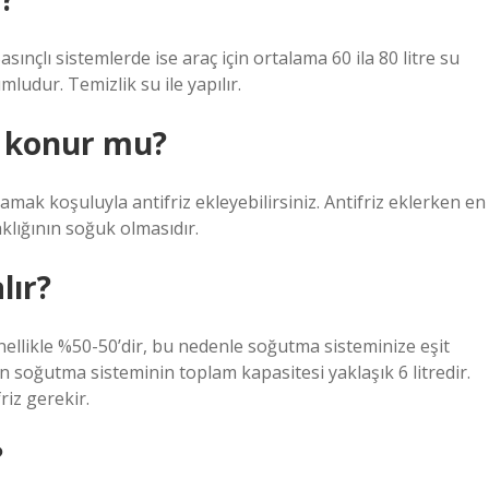
Basınçlı sistemlerde ise araç için ortalama 60 ila 80 litre su
ludur. Temizlik su ile yapılır.
z konur mu?
mak koşuluyla antifriz ekleyebilirsiniz. Antifriz eklerken en
klığının soğuk olmasıdır.
lır?
nellikle %50-50’dir, bu nedenle soğutma sisteminize eşit
in soğutma sisteminin toplam kapasitesi yaklaşık 6 litredir.
riz gerekir.
?