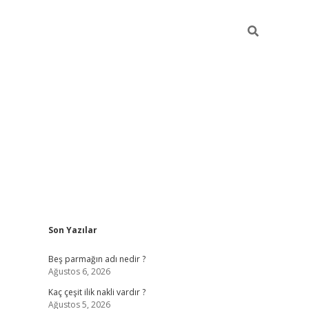
Sidebar
Son Yazılar
pia bella casino giriş
Beş parmağın adı nedir ?
Ağustos 6, 2026
Kaç çeşit ilik nakli vardır ?
Ağustos 5, 2026