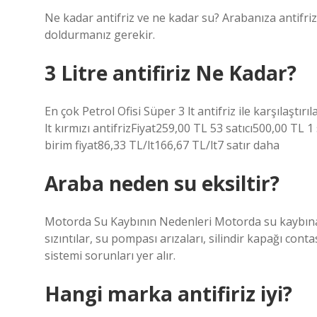
Ne kadar antifriz ve ne kadar su? Arabanıza antifri
doldurmanız gerekir.
3 Litre antifiriz Ne Kadar?
En çok Petrol Ofisi Süper 3 lt antifriz ile karşılaştırı
lt kırmızı antifrizFiyat259,00 TL 53 satıcı500,00 TL 
birim fiyat86,33 TL/lt166,67 TL/lt7 satır daha
Araba neden su eksiltir?
Motorda Su Kaybının Nedenleri Motorda su kaybına
sızıntılar, su pompası arızaları, silindir kapağı con
sistemi sorunları yer alır.
Hangi marka antifiriz iyi?