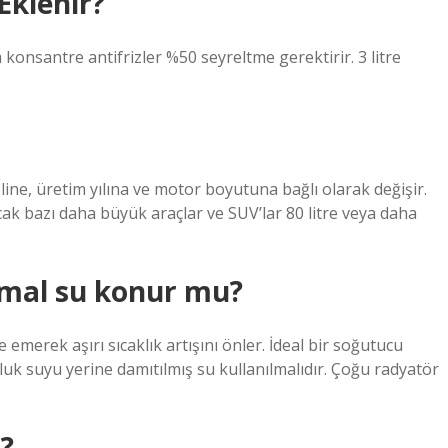
 Eklenir?
 konsantre antifrizler %50 seyreltme gerektirir. 3 litre
ne, üretim yılına ve motor boyutuna bağlı olarak değişir.
cak bazı daha büyük araçlar ve SUV’lar 80 litre veya daha
mal su konur mu?
de emerek aşırı sıcaklık artışını önler. İdeal bir soğutucu
uk suyu yerine damıtılmış su kullanılmalıdır. Çoğu radyatör
r?