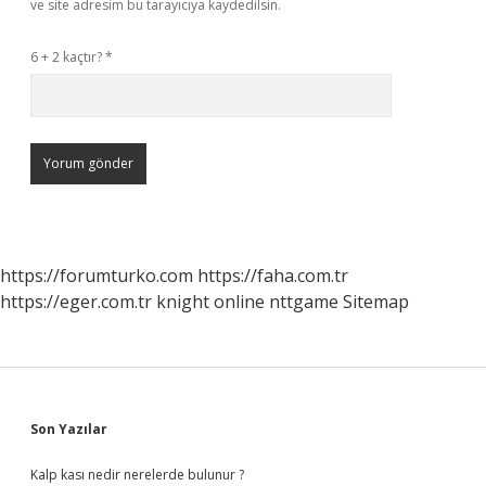
ve site adresim bu tarayıcıya kaydedilsin.
6 + 2 kaçtır?
*
https://forumturko.com
https://faha.com.tr
https://eger.com.tr
knight online
nttgame
Sitemap
Sidebar
Son Yazılar
Kalp kası nedir nerelerde bulunur ?