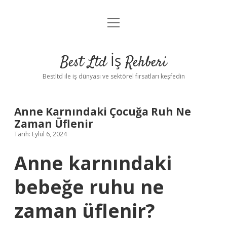
menüyü
Anasayfa
aç
Gizlilik Politikası
Best Ltd İş Rehberi
Yasal Uyarı
Bestltd ile iş dünyası ve sektörel fırsatları keşfedin
Hakkımızda
Anne Karnındaki Çocuğa Ruh Ne
Zaman Üflenir
Tarih: Eylül 6, 2024
Anne karnındaki
bebeğe ruhu ne
zaman üflenir?