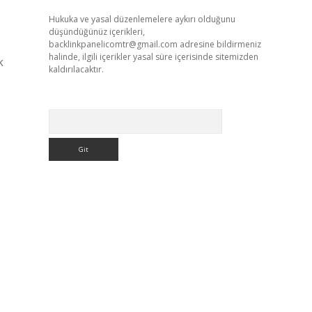
Hukuka ve yasal düzenlemelere aykırı olduğunu
düşündüğünüz içerikleri,
backlinkpanelicomtr@gmail.com
adresine bildirmeniz
halinde, ilgili içerikler yasal süre içerisinde sitemizden
k
kaldırılacaktır.
Arama