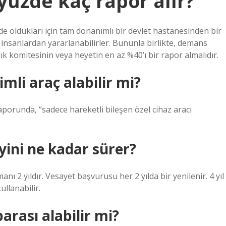
yüzde kaç rapor alır?
de oldukları için tam donanımlı bir devlet hastanesinden bir
insanlardan yararlanabilirler. Bununla birlikte, demans
ık komitesinin veya heyetin en az %40’ı bir rapor almalıdır.
mli araç alabilir mi?
raporunda, “sadece hareketli bileşen özel cihaz aracı
yini ne kadar sürer?
nı 2 yıldır. Vesayet başvurusu her 2 yılda bir yenilenir. 4 yıl
llanabilir.
arası alabilir mi?