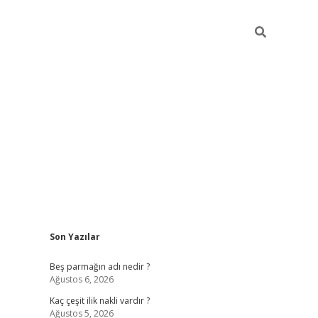
Sidebar
Son Yazılar
pia bella ca
Beş parmağın adı nedir ?
Ağustos 6, 2026
Kaç çeşit ilik nakli vardır ?
Ağustos 5, 2026