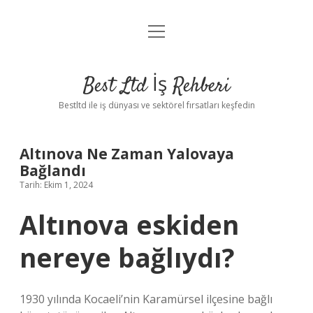
menüyü
Anasayfa
aç
Gizlilik Politikası
Best Ltd İş Rehberi
Yasal Uyarı
Bestltd ile iş dünyası ve sektörel fırsatları keşfedin
Hakkımızda
Altınova Ne Zaman Yalovaya
Bağlandı
Tarih: Ekim 1, 2024
Altınova eskiden
nereye bağlıydı?
1930 yılında Kocaeli’nin Karamürsel ilçesine bağlı