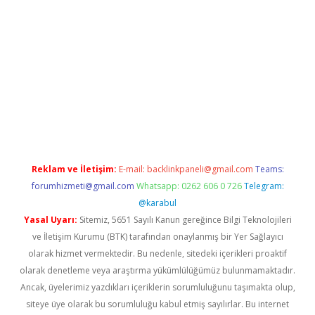
sino giriş
Reklam ve İletişim:
E-mail:
backlinkpaneli@gmail.com
Teams:
forumhizmeti@gmail.com
Whatsapp: 0262 606 0 726
Telegram:
@karabul
Yasal Uyarı:
Sitemiz, 5651 Sayılı Kanun gereğince Bilgi Teknolojileri
ve İletişim Kurumu (BTK) tarafından onaylanmış bir Yer Sağlayıcı
olarak hizmet vermektedir. Bu nedenle, sitedeki içerikleri proaktif
olarak denetleme veya araştırma yükümlülüğümüz bulunmamaktadır.
Ancak, üyelerimiz yazdıkları içeriklerin sorumluluğunu taşımakta olup,
siteye üye olarak bu sorumluluğu kabul etmiş sayılırlar. Bu internet