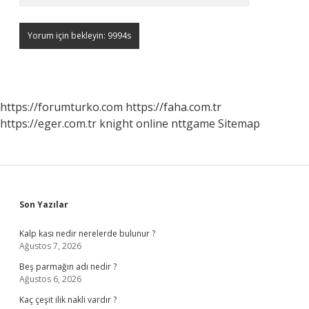
https://forumturko.com
https://faha.com.tr
https://eger.com.tr
knight online
nttgame
Sitemap
Sidebar
Son Yazılar
Kalp kası nedir nerelerde bulunur ?
Ağustos 7, 2026
Beş parmağın adı nedir ?
Ağustos 6, 2026
Kaç çeşit ilik nakli vardır ?