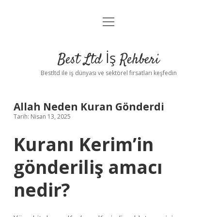
menüyü
Anasayfa
aç
Gizlilik Politikası
Best Ltd İş Rehberi
Yasal Uyarı
Bestltd ile iş dünyası ve sektörel fırsatları keşfedin
Hakkımızda
Allah Neden Kuran Gönderdi
Tarih: Nisan 13, 2025
Kuranı Kerim’in
gönderiliş amacı
nedir?