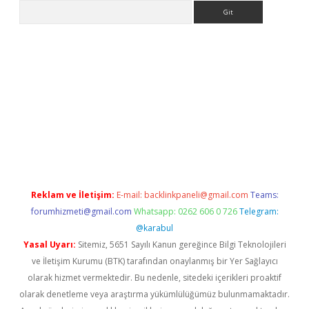
Arama
a casino giriş
Reklam ve İletişim:
E-mail:
backlinkpaneli@gmail.com
Teams:
forumhizmeti@gmail.com
Whatsapp: 0262 606 0 726
Telegram:
@karabul
Yasal Uyarı:
Sitemiz, 5651 Sayılı Kanun gereğince Bilgi Teknolojileri
ve İletişim Kurumu (BTK) tarafından onaylanmış bir Yer Sağlayıcı
olarak hizmet vermektedir. Bu nedenle, sitedeki içerikleri proaktif
olarak denetleme veya araştırma yükümlülüğümüz bulunmamaktadır.