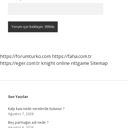
https://forumturko.com
https://faha.com.tr
https://eger.com.tr
knight online
nttgame
Sitemap
Sidebar
Son Yazılar
Kalp kası nedir nerelerde bulunur ?
Ağustos 7, 2026
Beş parmağın adı nedir ?
Ağustos 6, 2026