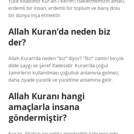
Yüce kitabımız Kur’an-ı Kerim’i nakletmemizin amacı,
erdemli bir insan, erdemli bir toplum ve barış dolu
bir dünya inşa etmektir.
Allah Kuran’da neden biz
der?
Allah Kuran’da neden “biz” diyor? “Biz” zamiri birçok
dilde saygı ve şeref ifadesidir. Kuran’da çoğul
zamirlerin kullanılması çoğulluk anlamına gelmez,
daha ziyade yücelik ve yüceltme anlamına gelir.
Allah Kuranı hangi
amaçlarla insana
göndermiştir?
Kuran, Allah’ın insanlığa gönderdiği ilahi mesajdır.