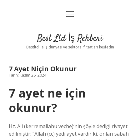
menüyü
Anasayfa
aç
Gizlilik Politikası
Best Ltd İş Rehberi
Yasal Uyarı
Bestltd ile iş dünyası ve sektörel fırsatları keşfedin
Hakkımızda
7 Ayet Niçin Okunur
Tarih: Kasım 26, 2024
7 ayet ne için
okunur?
Hz. Ali (kerremallahu veche)’nin şöyle dediği rivayet
edilmiştir: “Allah (cc) yedi ayet vardır ki, onları sabah