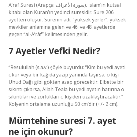
A’raf Suresi (Arapça: سورة الأعراف), İslam’ın kutsal
kitabı olan Kuran’ın yedinci suresidir. Sure 206
ayetten oluşur. Surenin adı, “yüksek yerler”, yüksek
mevkiler anlamına gelen ve 46. ve 48. ayetlerde
geçen “al-A’râf” kelimesinden gelir.
7 Ayetler Vefki Nedir?
“Resulullah (s.a.v.) şöyle buyurdu: “Kim bu yedi ayeti
okur veya bir kağıda yazıp yanında taşırsa, o kişi
Uhud Dağı gibi gökten azap görecektir. Elbette bir
sıkıntı çıkarsa, Allah Teala bu yedi ayetin hatırına o
sıkıntıları ve zorlukları o kişiden uzaklaştıracaktır.”
Kolyenin ortalama uzunluğu 50 cm’dir (+/- 2 cm).
Mümtehine suresi 7. ayet
ne için okunur?