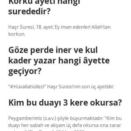
Korku ayeti hangi
surededir?
Haşr Suresi, 18. ayet: Ey iman edenler! Allah’tan
korkun.
Göze perde iner ve kul
kader yazar hangi âyette
geçiyor?
“#Hüvallahüllezi” Haşr Suresi’nin son üç ayetidir.
Kim bu duayı 3 kere okursa?
Peygamberimiz (s.a.v.) şöyle buyurmaktadır: “Kim bu
duayı her sabah ve akşam üç defa okursa ona zarar