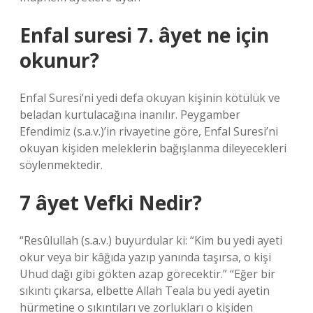
Enfal suresi 7. âyet ne için
okunur?
Enfal Suresi’ni yedi defa okuyan kişinin kötülük ve
beladan kurtulacağına inanılır. Peygamber
Efendimiz (s.a.v.)’in rivayetine göre, Enfal Suresi’ni
okuyan kişiden meleklerin bağışlanma dileyecekleri
söylenmektedir.
7 âyet Vefki Nedir?
“Resûlullah (s.a.v.) buyurdular ki: “Kim bu yedi ayeti
okur veya bir kâğıda yazıp yanında taşırsa, o kişi
Uhud dağı gibi gökten azap görecektir.” “Eğer bir
sıkıntı çıkarsa, elbette Allah Teala bu yedi ayetin
hürmetine o sıkıntıları ve zorlukları o kişiden