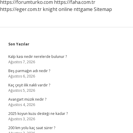
https://forumturko.com
https://faha.com.tr
https://eger.com.tr
knight online
nttgame
Sitemap
Sidebar
Son Yazılar
Kalp kası nedir nerelerde bulunur ?
Ağustos 7, 2026
Beş parmağın adı nedir ?
Ağustos 6, 2026
Kaç çeşit ilik nakli vardır ?
Ağustos 5, 2026
Avangart müzik nedir ?
Ağustos 4, 2026
2025 koyun kuzu desteği ne kadar ?
Ağustos 3, 2026
200 km yolu kaç saat sürer ?