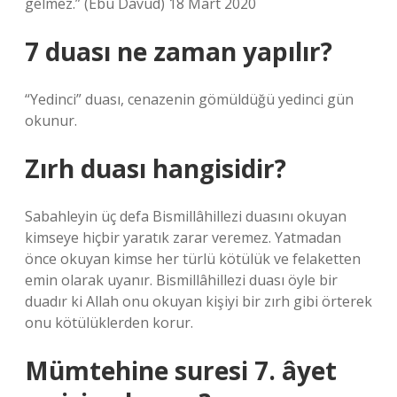
gelmez.” (Ebu Davud) 18 Mart 2020
7 duası ne zaman yapılır?
“Yedinci” duası, cenazenin gömüldüğü yedinci gün
okunur.
Zırh duası hangisidir?
Sabahleyin üç defa Bismillâhillezi duasını okuyan
kimseye hiçbir yaratık zarar veremez. Yatmadan
önce okuyan kimse her türlü kötülük ve felaketten
emin olarak uyanır. Bismillâhillezi duası öyle bir
duadır ki Allah onu okuyan kişiyi bir zırh gibi örterek
onu kötülüklerden korur.
Mümtehine suresi 7. âyet