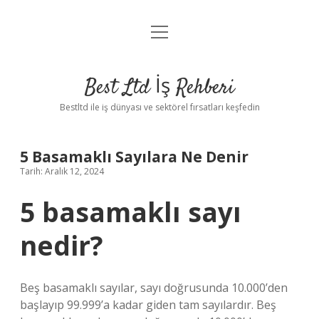
menüyü
Anasayfa
aç
Gizlilik Politikası
Best Ltd İş Rehberi
Yasal Uyarı
Bestltd ile iş dünyası ve sektörel fırsatları keşfedin
Hakkımızda
5 Basamaklı Sayılara Ne Denir
Tarih: Aralık 12, 2024
5 basamaklı sayı
nedir?
Beş basamaklı sayılar, sayı doğrusunda 10.000’den
başlayıp 99.999’a kadar giden tam sayılardır. Beş