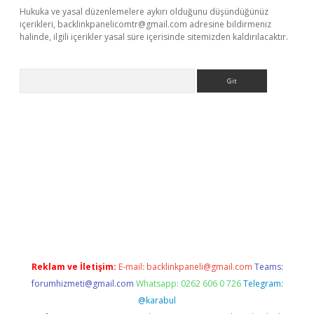
Hukuka ve yasal düzenlemelere aykırı olduğunu düşündüğünüz
içerikleri,
backlinkpanelicomtr@gmail.com
adresine bildirmeniz
halinde, ilgili içerikler yasal süre içerisinde sitemizden kaldırılacaktır.
Arama
a casino giriş
Reklam ve İletişim:
E-mail:
backlinkpaneli@gmail.com
Teams:
forumhizmeti@gmail.com
Whatsapp: 0262 606 0 726
Telegram:
@karabul