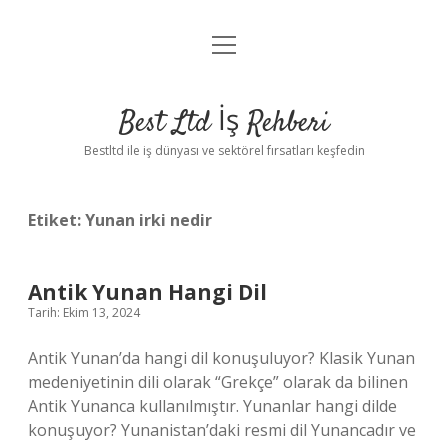
menüyü
Anasayfa
aç
Gizlilik Politikası
Best Ltd İş Rehberi
Yasal Uyarı
Bestltd ile iş dünyası ve sektörel fırsatları keşfedin
Hakkımızda
Etiket:
Yunan irki nedir
Antik Yunan Hangi Dil
Tarih: Ekim 13, 2024
Antik Yunan’da hangi dil konuşuluyor? Klasik Yunan
medeniyetinin dili olarak “Grekçe” olarak da bilinen
Antik Yunanca kullanılmıştır. Yunanlar hangi dilde
konuşuyor? Yunanistan’daki resmi dil Yunancadır ve