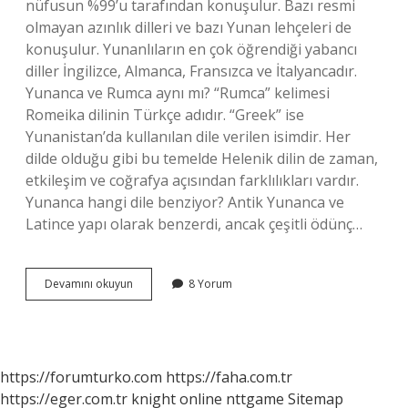
nüfusun %99’u tarafından konuşulur. Bazı resmi
olmayan azınlık dilleri ve bazı Yunan lehçeleri de
konuşulur. Yunanlıların en çok öğrendiği yabancı
diller İngilizce, Almanca, Fransızca ve İtalyancadır.
Yunanca ve Rumca aynı mı? “Rumca” kelimesi
Romeika dilinin Türkçe adıdır. “Greek” ise
Yunanistan’da kullanılan dile verilen isimdir. Her
dilde olduğu gibi bu temelde Helenik dilin de zaman,
etkileşim ve coğrafya açısından farklılıkları vardır.
Yunanca hangi dile benziyor? Antik Yunanca ve
Latince yapı olarak benzerdi, ancak çeşitli ödünç…
Antik
Devamını okuyun
8 Yorum
Yunan
Hangi
Dil
https://forumturko.com
https://faha.com.tr
https://eger.com.tr
knight online
nttgame
Sitemap