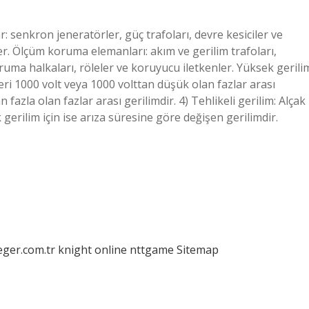
 senkron jeneratörler, güç trafoları, devre kesiciler ve
kler. Ölçüm koruma elemanları: akım ve gerilim trafoları,
ruma halkaları, röleler ve koruyucu iletkenler. Yüksek gerili
eri 1000 volt veya 1000 volttan düşük olan fazlar arası
 fazla olan fazlar arası gerilimdir. 4) Tehlikeli gerilim: Alçak
 gerilim için ise arıza süresine göre değişen gerilimdir.
eger.com.tr
knight online
nttgame
Sitemap