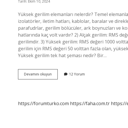
Tarih: Ekim 10, 2024
Yüksek gerilim elemanları nelerdir? Temel elemanlar:
izolatörler, iletim hatları, kablolar, baralar ve dire
parafudrlar, gerilim bölücüler, ark boynuzları ve ko
hatlarında kaç volt vardır? 2) Alçak gerilim: RMS değ
gerilimdir. 3) Yüksek gerilim: RMS değeri 1000 volttan
gerilim için RMS değeri 50 volttan fazla olan, yüksek
Yüksek gerilim tek hat şeması nedir? Bir…
Yüksek
Devamını okuyun
12 Yorum
Gerilim
Iletkenleri
Nelerdir
https://forumturko.com
https://faha.com.tr
https://