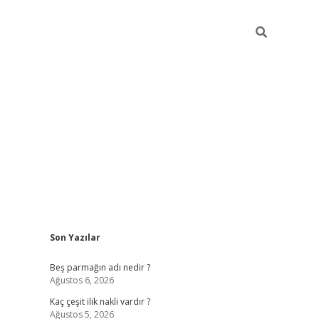
Sidebar
Son Yazılar
pia bella casino giriş
Beş parmağın adı nedir ?
Ağustos 6, 2026
Kaç çeşit ilik nakli vardır ?
Ağustos 5, 2026