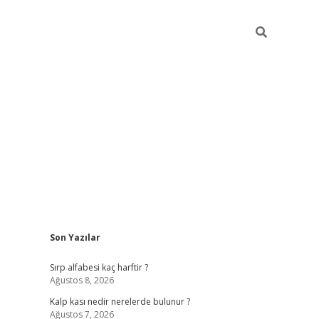
Sidebar
Son Yazılar
pia bella casino giriş
Sırp alfabesi kaç harftir ?
Ağustos 8, 2026
Kalp kası nedir nerelerde bulunur ?
Ağustos 7, 2026