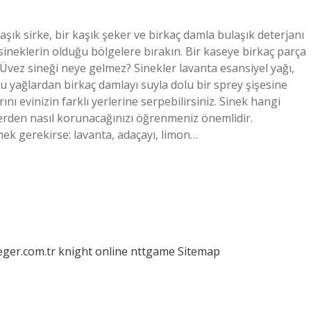
 kaşık sirke, bir kaşık şeker ve birkaç damla bulaşık deterjanı
 sineklerin olduğu bölgelere bırakın. Bir kaseye birkaç parça
. Üvez sineği neye gelmez? Sinekler lavanta esansiyel yağı,
 yağlardan birkaç damlayı suyla dolu bir sprey şişesine
ını evinizin farklı yerlerine serpebilirsiniz. Sinek hangi
lerden nasıl korunacağınızı öğrenmeniz önemlidir.
ek gerekirse: lavanta, adaçayı, limon…
eger.com.tr
knight online
nttgame
Sitemap