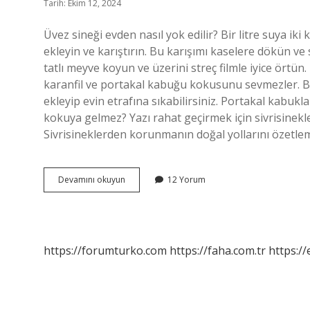
Tarih: Ekim 12, 2024
Üvez sineği evden nasıl yok edilir? Bir litre suya iki
ekleyin ve karıştırın. Bu karışımı kaselere dökün ve
tatlı meyve koyun ve üzerini streç filmle iyice örtün
karanfil ve portakal kabuğu kokusunu sevmezler. Bu
ekleyip evin etrafına sıkabilirsiniz. Portakal kabuklar
kokuya gelmez? Yazı rahat geçirmek için sivrisinek
Sivrisineklerden korunmanın doğal yollarını özetlem
Üvez
Devamını okuyun
12 Yorum
Sineği
Neyi
Sevmez
https://forumturko.com
https://faha.com.tr
https://