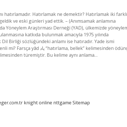
 hatırlamadır. Hatırlamak ne demektir? Hatırlamak iki farkl
a geldik ve eski günleri yad ettik. – (Anımsamak anlamına
nda Yöneylem Araştırması Derneği (YAD), ülkemizde yöneyle
ygulanmasına katkıda bulunmak amacıyla 1975 yılında
il Birliği sözlüğündeki anlamı ise hatıradır. Yade ismi
ama, bellek” kelimesinden ödünç
elimesinden türemiştir. Bu kelime aynı anlama…
eger.com.tr
knight online
nttgame
Sitemap