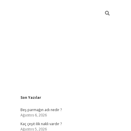
Sidebar
Son Yazılar
pia bella casino giriş
Beş parmağın adı nedir ?
Ağustos 6, 2026
Kaç çeşit ilik nakli vardır ?
Ağustos 5, 2026