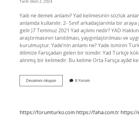
Tarih: Ekim 2, 2024
Yadı ne demek anlamı? Yad kelimesinin sözlük anlamı
anlamda kullanılır. 2- Sınıf arkadaşlarımla bir aray
gelir.)7 Temmuz 2021 Yad açılımı nedir? YAD Hakkı
araştırmasının tanıtılması, yaygınlaştırılması ve u
kurulmuştur. Yade’nin anlamı ne? Yade isminin Türk D
dilimize Farsçadan gelen bir isimdir. Yad Türkçe kökenli mi? Farsça yād یاد “hatırl
alınmış bir kelimedir. Bu kelime Orta Farsça ayād k
Yadı
Devamını okuyun
8 Yorum
Anlamı
Ne
https://forumturko.com
https://faha.com.tr
https://