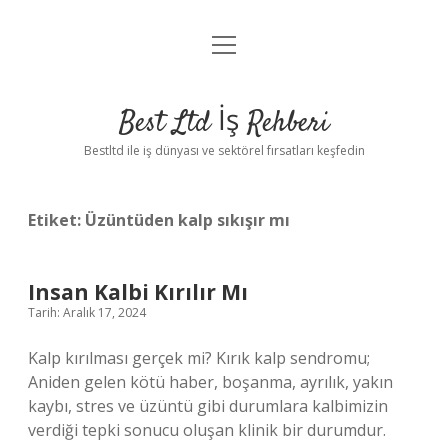
menüyü
Anasayfa
aç
Gizlilik Politikası
Best Ltd İş Rehberi
Yasal Uyarı
Bestltd ile iş dünyası ve sektörel fırsatları keşfedin
Hakkımızda
Etiket:
Üzüntüden kalp sıkışır mı
Insan Kalbi Kırılır Mı
Tarih: Aralık 17, 2024
Kalp kırılması gerçek mi? Kırık kalp sendromu;
Aniden gelen kötü haber, boşanma, ayrılık, yakın
kaybı, stres ve üzüntü gibi durumlara kalbimizin
verdiği tepki sonucu oluşan klinik bir durumdur.