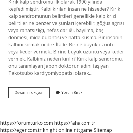
Kırık kalp sendromu ilk olarak 1990 yılında
keşfedilmiştir. Kalbi kırılan insan ne hisseder? Kırık
kalp sendromunun belirtileri genellikle kalp krizi
belirtilerine benzer ve şunları içerebilir: göğüs ağrısı
veya rahatsızlığı, nefes darlığı, bayılma, baş
dönmesi, mide bulantısı ve hatta kusma. Bir insanın
kalbini kırmak nedir? İfade: Birine büyük üzüntü
veya keder vermek.: Birine büyük üzüntü veya keder
vermek. Kalbimiz neden kırılır? Kırık kalp sendromu,
onu tanımlayan Japon doktorun adını taşıyan
Takotsubo kardiyomiyopatisi olarak…
Insan
Devamını okuyun
Yorum Bırak
Kalbi
Kırılır
Mı
https://forumturko.com
https://faha.com.tr
https://eger.com.tr
knight online
nttgame
Sitemap