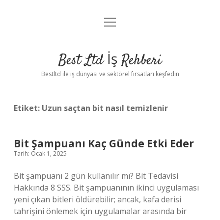
menüyü
Anasayfa
aç
Gizlilik Politikası
Best Ltd İş Rehberi
Yasal Uyarı
Bestltd ile iş dünyası ve sektörel fırsatları keşfedin
Hakkımızda
Etiket:
Uzun saçtan bit nasıl temizlenir
Bit Şampuanı Kaç Günde Etki Eder
Tarih: Ocak 1, 2025
Bit şampuanı 2 gün kullanılır mı? Bit Tedavisi
Hakkında 8 SSS. Bit şampuanının ikinci uygulaması
yeni çıkan bitleri öldürebilir; ancak, kafa derisi
tahrişini önlemek için uygulamalar arasında bir