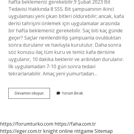
hafta beklemeniz gerekebilir.9 Şubat 2023 Bit
Tedavisi Hakkında 8 SSS. Bit şampuanının ikinci
uygulaması yeni çıkan bitleri öldürebilir; ancak, kafa
derisi tahrişini önlemek için uygulamalar arasında
bir hafta beklemeniz gerekebilir. Saç biti kaç günde
geçer? Saçlar nemlendirilip şampuanla ovulduktan
sonra durulanır ve havluyla kurutulur. Daha sonra
söz konusu ilaç tüm kuru ve temiz kafa derisine
uygulanır, 10 dakika beklenir ve ardından durulanır.
İlk uygulamadan 7-10 gün sonra tedavi
tekrarlanabilir. Amaç yeni yumurtadan…
Bit
Devamını okuyun
Yorum Bırak
Şampuanı
Kaç
Günde
Etki
Eder
https://forumturko.com
https://faha.com.tr
https://eger.com.tr
knight online
nttgame
Sitemap