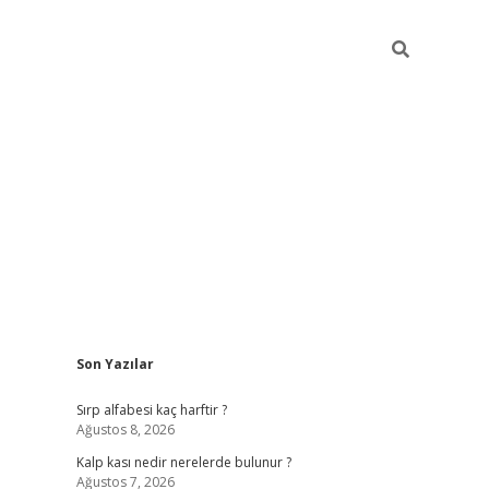
Sidebar
Son Yazılar
pia bella casino giriş
Sırp alfabesi kaç harftir ?
Ağustos 8, 2026
Kalp kası nedir nerelerde bulunur ?
Ağustos 7, 2026