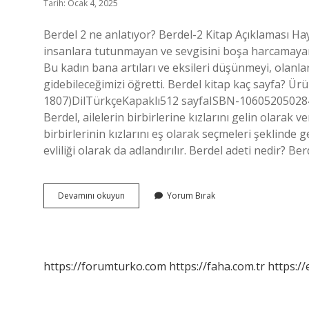
Tarih: Ocak 4, 2025
Berdel 2 ne anlatıyor? Berdel-2 Kitap Açıklaması H
insanlara tutunmayan ve sevgisini boşa harcamayan 
Bu kadın bana artıları ve eksileri düşünmeyi, olan
gidebileceğimizi öğretti. Berdel kitap kaç sayfa? Ür
1807)Dil‎TürkçeKapaklı‎512 sayfaISBN-10‎605205028
Berdel, ailelerin birbirlerine kızlarını gelin olarak
birbirlerinin kızlarını eş olarak seçmeleri şeklinde g
evliliği olarak da adlandırılır. Berdel adeti nedir? Be
Berdel
Devamını okuyun
Yorum Bırak
2
Kaç
Sayfa
https://forumturko.com
https://faha.com.tr
https://