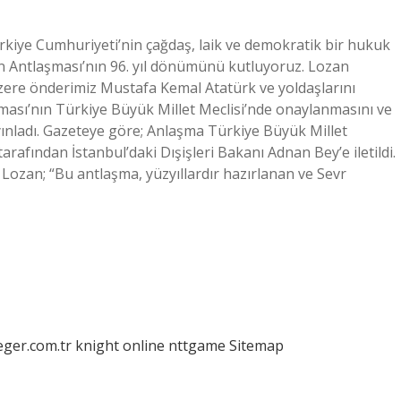
rkiye Cumhuriyeti’nin çağdaş, laik ve demokratik bir hukuk
an Antlaşması’nın 96. yıl dönümünü kutluyoruz. Lozan
zere önderimiz Mustafa Kemal Atatürk ve yoldaşlarını
ması’nın Türkiye Büyük Millet Meclisi’nde onaylanmasını ve
yınladı. Gazeteye göre; Anlaşma Türkiye Büyük Millet
arafından İstanbul’daki Dışişleri Bakanı Adnan Bey’e iletildi.
Lozan; “Bu antlaşma, yüzyıllardır hazırlanan ve Sevr
eger.com.tr
knight online
nttgame
Sitemap