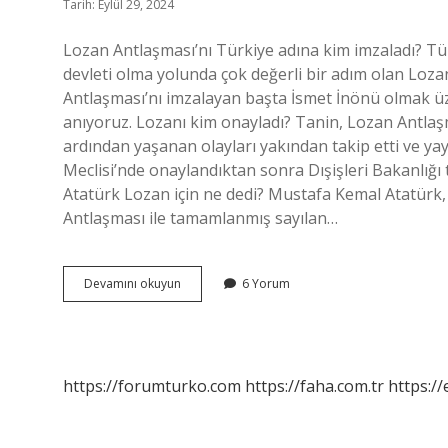
Tarih: Eylül 29, 2024
Lozan Antlaşması’nı Türkiye adına kim imzaladı? Tü
devleti olma yolunda çok değerli bir adım olan Loz
Antlaşması’nı imzalayan başta İsmet İnönü olmak ü
anıyoruz. Lozanı kim onayladı? Tanin, Lozan Antlaş
ardından yaşanan olayları yakından takip etti ve ya
Meclisi’nde onaylandıktan sonra Dışişleri Bakanlığı t
Atatürk Lozan için ne dedi? Mustafa Kemal Atatürk, 
Antlaşması ile tamamlanmış sayılan…
Lozan
Devamını okuyun
6 Yorum
Anlaşmasını
Kim
Imzaladı
https://forumturko.com
https://faha.com.tr
https://