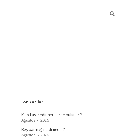
Sidebar
Son Yazılar
pia bella casino giriş
Kalp kası nedir nerelerde bulunur ?
Ağustos 7, 2026
Beş parmağın adı nedir ?
Ağustos 6, 2026