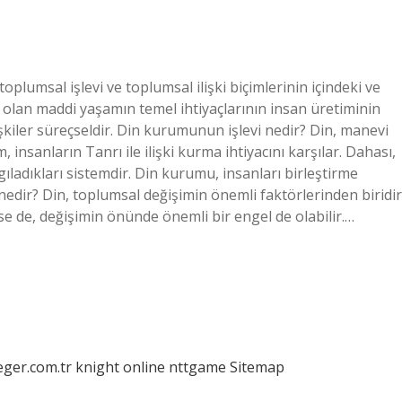
oplumsal işlevi ve toplumsal ilişki biçimlerinin içindeki ve
ği olan maddi yaşamın temel ihtiyaçlarının insan üretiminin
lişkiler süreçseldir. Din kurumunun işlevi nedir? Din, manevi
nsanların Tanrı ile ilişki kurma ihtiyacını karşılar. Dahası,
gıladıkları sistemdir. Din kurumu, insanları birleştirme
edir? Din, toplumsal değişimin önemli faktörlerinden biridir
e de, değişimin önünde önemli bir engel de olabilir.…
eger.com.tr
knight online
nttgame
Sitemap