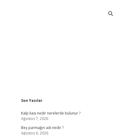
Sidebar
Son Yazılar
pia bella casino giriş
Kalp kası nedir nerelerde bulunur ?
Ağustos 7, 2026
Beş parmağın adı nedir ?
Ağustos 6, 2026