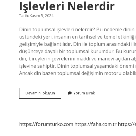
Işlevleri Nelerdir
Tarih: Kasım 5, 2024
Dinin toplumsal işlevleri nelerdir? Bu nedenle dinin t
üstündeki yeri, insanın en tarihsel ve temel etkinli
gelişimiyle bağlantılıdır. Din ile toplum arasındaki i
düşünceye dayalı bir toplumsal kurumdur. Bu kurum, i
din, bireylerin çevrelerini maddi ve manevi açıdan al
işlevine sahiptir. Dinin toplumsal yaşamdaki önemi n
Ancak din bazen toplumsal değişimin motoru olabils
Bir
Devamını okuyun
Yorum Bırak
Toplumsal
Kurum
Olan
Dinin
Başlıca
https://forumturko.com
https://faha.com.tr
https://
Işlevleri
Nelerdir