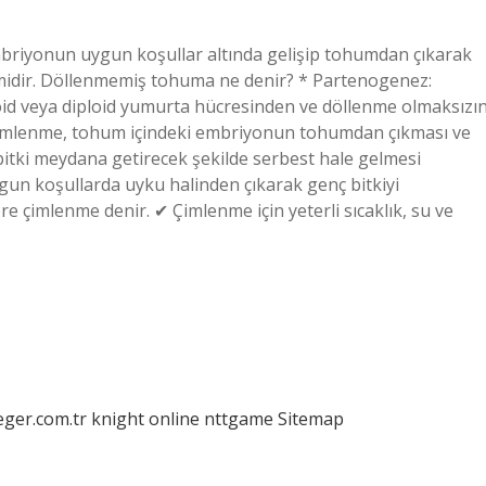
briyonun uygun koşullar altında gelişip tohumdan çıkarak
emidir. Döllenmemiş tohuma ne denir? * Partenogenez:
d veya diploid yumurta hücresinden ve döllenme olmaksızı
Çimlenme, tohum içindeki embriyonun tohumdan çıkması ve
itki meydana getirecek şekilde serbest hale gelmesi
gun koşullarda uyku halinden çıkarak genç bitkiyi
re çimlenme denir. ✔ Çimlenme için yeterli sıcaklık, su ve
eger.com.tr
knight online
nttgame
Sitemap