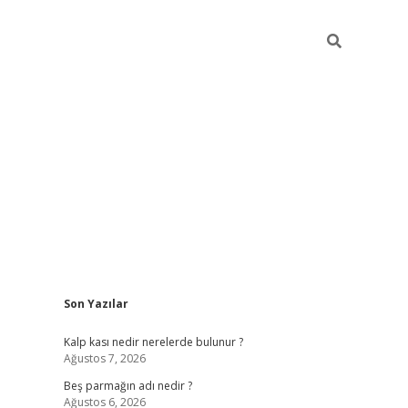
Sidebar
Son Yazılar
pia bella casino giriş
Kalp kası nedir nerelerde bulunur ?
Ağustos 7, 2026
Beş parmağın adı nedir ?
Ağustos 6, 2026