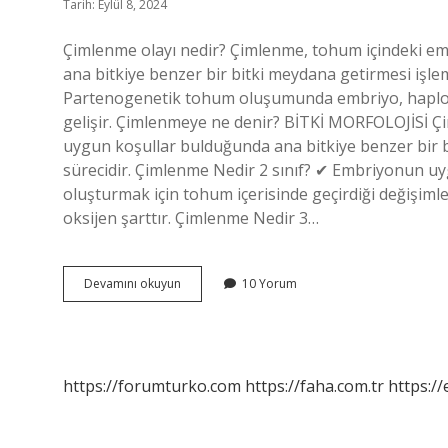
Tarih: Eylül 8, 2024
Çimlenme olayı nedir? Çimlenme, tohum içindeki em
ana bitkiye benzer bir bitki meydana getirmesi işl
Partenogenetik tohum oluşumunda embriyo, haploi
gelişir. Çimlenmeye ne denir? BİTKİ MORFOLOJİSİ 
uygun koşullar bulduğunda ana bitkiye benzer bir b
sürecidir. Çimlenme Nedir 2 sınıf? ✔ Embriyonun uy
oluşturmak için tohum içerisinde geçirdiği değişimle
oksijen şarttır. Çimlenme Nedir 3…
Çimlenme
Devamını okuyun
10 Yorum
Döllenme
Midir
https://forumturko.com
https://faha.com.tr
https://