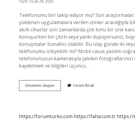
Tarih: Ocak 28, 2025
Telefonumu biri takip ediyor mu? Son araştırmalar; Ak
yüklenen uygulamalara verilen izinler aracılığıyla bilgi
akıllı cihazlar son zamanlarda çok kötü bir üne kavu
konuşurken bir çıtırtı veya yankı duyuyorsanız, bü
konuşmalar bunaltıcı olabilir. Bu olay günde iki vey
telefonumu izleyebilir mi? Mobil casus yazılım coğraf
telefonunuzun kamerasıyla çekilen fotoğraflarınızı i
kaydetmek ve bilgileri üçüncü…
Bu
Devamını okuyun
Yorum Bırak
Telefon
Takip
Ediliyor
Mu
https://forumturko.com
https://faha.com.tr
https://