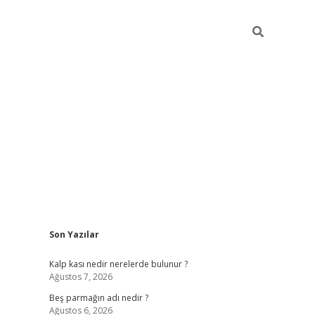
Sidebar
Son Yazılar
pia bella casino giriş
Kalp kası nedir nerelerde bulunur ?
Ağustos 7, 2026
Beş parmağın adı nedir ?
Ağustos 6, 2026