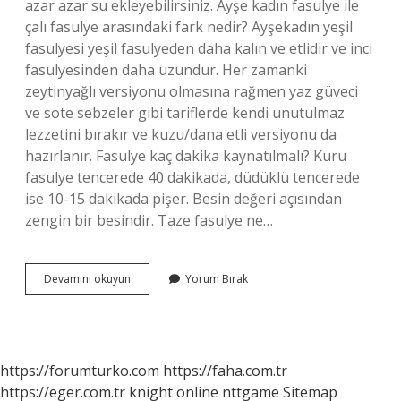
azar azar su ekleyebilirsiniz. Ayşe kadın fasulye ile
çalı fasulye arasındaki fark nedir? Ayşekadın yeşil
fasulyesi yeşil fasulyeden daha kalın ve etlidir ve inci
fasulyesinden daha uzundur. Her zamanki
zeytinyağlı versiyonu olmasına rağmen yaz güveci
ve sote sebzeler gibi tariflerde kendi unutulmaz
lezzetini bırakır ve kuzu/dana etli versiyonu da
hazırlanır. Fasulye kaç dakika kaynatılmalı? Kuru
fasulye tencerede 40 dakikada, düdüklü tencerede
ise 10-15 dakikada pişer. Besin değeri açısından
zengin bir besindir. Taze fasulye ne…
Ayşe
Devamını okuyun
Yorum Bırak
Kadın
Fasulye
Kaç
Dk
Pişer
https://forumturko.com
https://faha.com.tr
https://eger.com.tr
knight online
nttgame
Sitemap