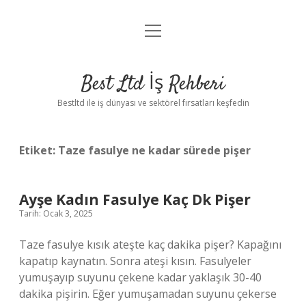
menüyü
Anasayfa
aç
Gizlilik Politikası
Best Ltd İş Rehberi
Yasal Uyarı
Bestltd ile iş dünyası ve sektörel fırsatları keşfedin
Hakkımızda
Etiket:
Taze fasulye ne kadar sürede pişer
Ayşe Kadın Fasulye Kaç Dk Pişer
Tarih: Ocak 3, 2025
Taze fasulye kısık ateşte kaç dakika pişer? Kapağını
kapatıp kaynatın. Sonra ateşi kısın. Fasulyeler
yumuşayıp suyunu çekene kadar yaklaşık 30-40
dakika pişirin. Eğer yumuşamadan suyunu çekerse