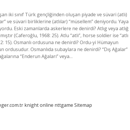
şan iki sınıf Türk gençliğinden oluşan piyade ve süvari (atlı)
lar” ve süvari birliklerine (atlılar) “müsellem” deniyordu. Yaya
ordu. Eski zamanlarda askerlere ne denirdi? Atlıg veya atlığ
ştır (Caferoğlu, 1968: 25). Atlu “atlı”, horse soldier ise “atlı
2: 15). Osmanlı ordusuna ne denirdi? Ordu-yi Hümayun
ağalarına “Enderun Ağaları” veya…
eger.com.tr
knight online
nttgame
Sitemap