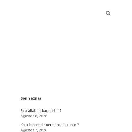
Sidebar
Son Yazılar
pia bella casino giriş
Sırp alfabesi kaç harftir ?
Ağustos 8, 2026
Kalp kası nedir nerelerde bulunur ?
Ağustos 7, 2026