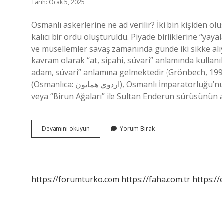
Tarih: Ocak 5, 2025
Osmanlı askerlerine ne ad verilir? İki bin kişiden olu
kalıcı bir ordu oluşturuldu. Piyade birliklerine “yaya
ve müsellemler savaş zamanında günde iki sikke alıy
kavram olarak “at, sipahi, süvari” anlamında kullanılmı
adam, süvari” anlamına gelmektedir (Grönbech, 199
(Osmanlıca: اردوي همايون), Osmanlı İmparatorluğu’nun ordusudur. Osmanlıda subaylara ne denirdi? “Dış Ağalar”
veya “Birun Ağaları” ile Sultan Enderun sürüsünün 
Osmanlı
Devamını okuyun
Yorum Bırak
Askerlerine
Ne
Denirdi
https://forumturko.com
https://faha.com.tr
https://