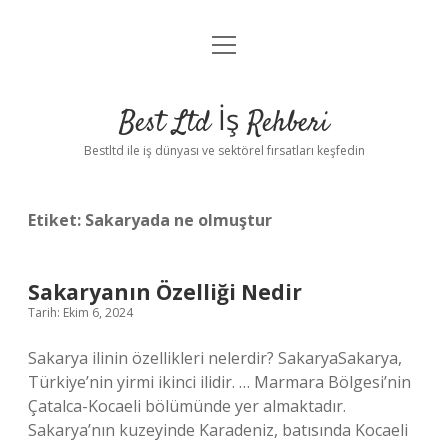
menüyü
Anasayfa
aç
Gizlilik Politikası
Best Ltd İş Rehberi
Yasal Uyarı
Bestltd ile iş dünyası ve sektörel fırsatları keşfedin
Hakkımızda
Etiket:
Sakaryada ne olmuştur
Sakaryanın Özelliği Nedir
Tarih: Ekim 6, 2024
Sakarya ilinin özellikleri nelerdir? SakaryaSakarya,
Türkiye’nin yirmi ikinci ilidir. … Marmara Bölgesi’nin
Çatalca-Kocaeli bölümünde yer almaktadır.
Sakarya’nın kuzeyinde Karadeniz, batısında Kocaeli