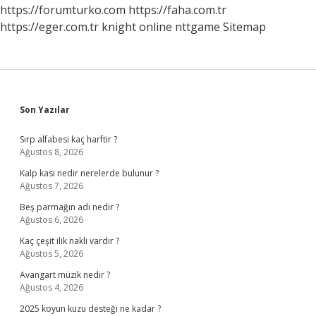
https://forumturko.com
https://faha.com.tr
https://eger.com.tr
knight online
nttgame
Sitemap
Sidebar
Son Yazılar
Sırp alfabesi kaç harftir ?
Ağustos 8, 2026
Kalp kası nedir nerelerde bulunur ?
Ağustos 7, 2026
Beş parmağın adı nedir ?
Ağustos 6, 2026
Kaç çeşit ilik nakli vardır ?
Ağustos 5, 2026
Avangart müzik nedir ?
Ağustos 4, 2026
2025 koyun kuzu desteği ne kadar ?