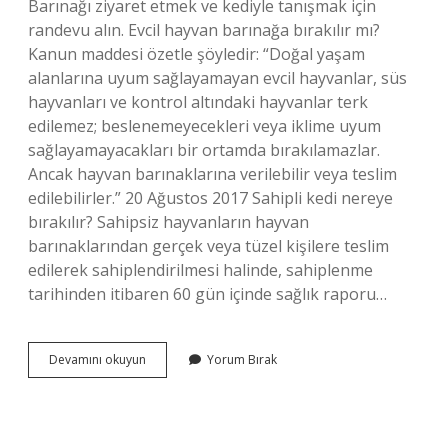
Barınağı ziyaret etmek ve kediyle tanışmak için
randevu alın. Evcil hayvan barınağa bırakılır mı?
Kanun maddesi özetle şöyledir: “Doğal yaşam
alanlarına uyum sağlayamayan evcil hayvanlar, süs
hayvanları ve kontrol altındaki hayvanlar terk
edilemez; beslenemeyecekleri veya iklime uyum
sağlayamayacakları bir ortamda bırakılamazlar.
Ancak hayvan barınaklarına verilebilir veya teslim
edilebilirler.” 20 Ağustos 2017 Sahipli kedi nereye
bırakılır? Sahipsiz hayvanların hayvan
barınaklarından gerçek veya tüzel kişilere teslim
edilerek sahiplendirilmesi halinde, sahiplenme
tarihinden itibaren 60 gün içinde sağlık raporu…
Barınaklar
Devamını okuyun
Yorum Bırak
Evcil
Hayvan
Alıyor
Mu