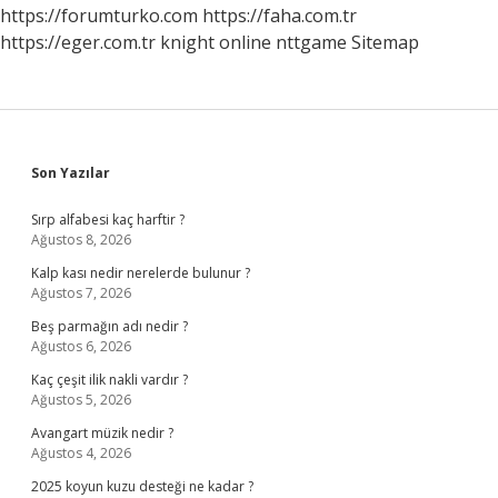
https://forumturko.com
https://faha.com.tr
https://eger.com.tr
knight online
nttgame
Sitemap
Sidebar
Son Yazılar
Sırp alfabesi kaç harftir ?
Ağustos 8, 2026
Kalp kası nedir nerelerde bulunur ?
Ağustos 7, 2026
Beş parmağın adı nedir ?
Ağustos 6, 2026
Kaç çeşit ilik nakli vardır ?
Ağustos 5, 2026
Avangart müzik nedir ?
Ağustos 4, 2026
2025 koyun kuzu desteği ne kadar ?