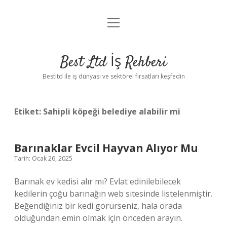
menüyü
Anasayfa
aç
Gizlilik Politikası
Best Ltd İş Rehberi
Yasal Uyarı
Bestltd ile iş dünyası ve sektörel fırsatları keşfedin
Hakkımızda
Etiket:
Sahipli köpeği belediye alabilir mi
Barınaklar Evcil Hayvan Alıyor Mu
Tarih: Ocak 26, 2025
Barınak ev kedisi alır mı? Evlat edinilebilecek
kedilerin çoğu barınağın web sitesinde listelenmiştir.
Beğendiğiniz bir kedi görürseniz, hala orada
olduğundan emin olmak için önceden arayın.