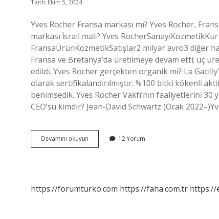
Tarih: Ekim 5, 2024
Yves Rocher Fransa markası mı? Yves Rocher, Fransa
markası İsrail malı? Yves RocherSanayiKozmetikK
FransaÜrünKozmetikSatışlar2 milyar avro3 diğer hat
Fransa ve Bretanya’da üretilmeye devam etti; üç üre
edildi. Yves Rocher gerçekten organik mi? La Gacilly’
olarak sertifikalandırılmıştır. %100 bitki kökenli akt
benimsedik. Yves Rocher Vakfı’nın faaliyetlerini 30
CEO’su kimdir? Jean-David Schwartz (Ocak 2022–)Y
Yves
Devamını okuyun
12 Yorum
Rocher
Fransada
Ucuz
Mu
https://forumturko.com
https://faha.com.tr
https://