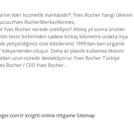
’nın lider kozmetik markasıdır*. Yves Rocher hangi ülkenin
urucusuYves RocherMerkezRennes,
 Yves Rocher nerede üretiliyor? Altmış yıl sonra ürünler
tim tesisi birbirinden sadece birkaç kilometre uzakta inşa
de yetiştirdiğimiz özel bitkilerimiz 1999’dan beri organik
if bileşenlerden oluşur. Daha az plastik kullanma ilkesini
 yıldan uzun süredir destekliyoruz. Yves Rocher Türkiye
ves Rocher / CEO Yves Rocher…
eger.com.tr
knight online
nttgame
Sitemap