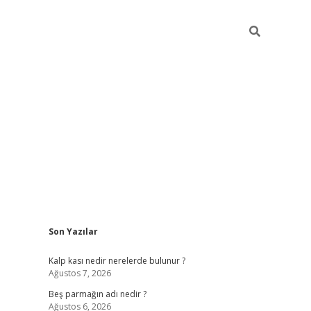
Sidebar
Son Yazılar
pia bella casino giriş
Kalp kası nedir nerelerde bulunur ?
Ağustos 7, 2026
Beş parmağın adı nedir ?
Ağustos 6, 2026