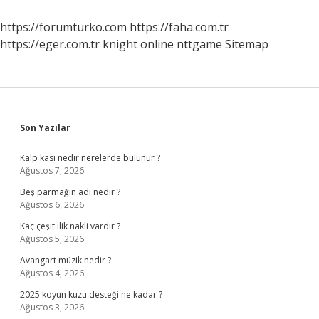
Ne
Anlama
https://forumturko.com
https://faha.com.tr
Gelir
https://eger.com.tr
knight online
nttgame
Sitemap
Sidebar
Son Yazılar
Kalp kası nedir nerelerde bulunur ?
Ağustos 7, 2026
Beş parmağın adı nedir ?
Ağustos 6, 2026
Kaç çeşit ilik nakli vardır ?
Ağustos 5, 2026
Avangart müzik nedir ?
Ağustos 4, 2026
2025 koyun kuzu desteği ne kadar ?
Ağustos 3, 2026