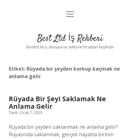
menüyü
Anasayfa
aç
Gizlilik Politikası
Best Ltd İş Rehberi
Yasal Uyarı
Bestltd ile iş dünyası ve sektörel fırsatları keşfedin
Hakkımızda
Etiket:
Rüyada bir şeyden korkup kaçmak ne
anlama gelir
Rüyada Bir Şeyi Saklamak Ne
Anlama Gelir
Tarih: Ocak 7, 2025
Rüyada bir şeyden saklanmak ne anlama gelir?
Rüyasında saklanmak, gerçek hayatta birinin