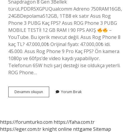
Snapdragon 8 Gen 3Bellek
türüLPDDR5XGPUQualcomm Adreno 750RAM16GB,
24GBDepolama512GB, 1TB8 ek satır Asus Rog
Phone 3 PUBG Kaç FPS? Asus ROG Phone 3 PUBG
MOBILE TESTİ! 12 GB RAM l 90 FPS AKIŞ
–
YouTube. Bu içerik mevcut değil. Asus Rog Phone 8
kaç TL? 47.000,00₺ Orijinal fiyatı: 47.000,00₺ idi.
45.000. Asus Rog Phone 9 Pro Kaç FPS? Ön kamera
1080p ve 60fps’de video kaydı yapabiliyor.
Telefonun 65W hızlı şarj desteği ise oldukça yeterli.
ROG Phone…
Asus
Devamını okuyun
Yorum Bırak
Rog
Phone
Kaç
Ram
https://forumturko.com
https://faha.com.tr
https://eger.com.tr
knight online
nttgame
Sitemap