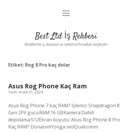
menüyü
Anasayfa
aç
Gizlilik Politikası
Best Ltd İş Rehberi
Yasal Uyarı
Bestltd ile iş dünyası ve sektörel fırsatları keşfedin
Hakkımızda
Etiket:
Rog 8 Pro kaç dolar
Asus Rog Phone Kaç Ram
Tarih: Aralık 31, 2024
Asus Rog Phone 7 kaç RAM? İşlemci: Snapdragon 8
Gen 2Pil gücü:RAM:16 GBKamera:Dahili
depolama:512Ekran boyutu: Asus Rog Phone 8 Pro
Kaç RAM? DonanımYonga setiQualcomm