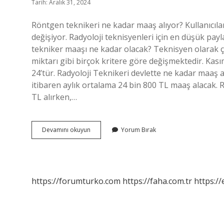
Tarih: Aralık 31, 2024
Röntgen teknikeri ne kadar maaş alıyor? Kullanıcıla
değişiyor. Radyoloji teknisyenleri için en düşük pay
tekniker maaşı ne kadar olacak? Teknisyen olarak çal
miktarı gibi birçok kritere göre değişmektedir. Kas
24’tür. Radyoloji Teknikeri devlette ne kadar maaş al
itibaren aylık ortalama 24 bin 800 TL maaş alacak. R
TL alırken,…
Röntgen
Devamını okuyun
Yorum Bırak
Teknikeri
Ne
Kadar
Maaş
Alır
https://forumturko.com
https://faha.com.tr
https://