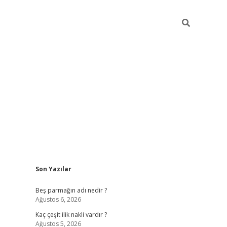
Sidebar
Son Yazılar
pia bella casino giriş
Beş parmağın adı nedir ?
Ağustos 6, 2026
Kaç çeşit ilik nakli vardır ?
Ağustos 5, 2026