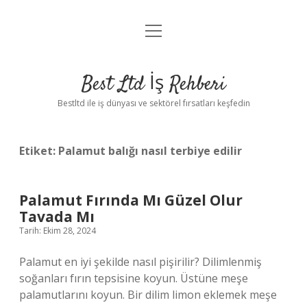
menüyü
Anasayfa
aç
Gizlilik Politikası
Best Ltd İş Rehberi
Yasal Uyarı
Bestltd ile iş dünyası ve sektörel fırsatları keşfedin
Hakkımızda
Etiket:
Palamut balığı nasıl terbiye edilir
Palamut Fırında Mı Güzel Olur
Tavada Mı
Tarih: Ekim 28, 2024
Palamut en iyi şekilde nasıl pişirilir? Dilimlenmiş
soğanları fırın tepsisine koyun. Üstüne meşe
palamutlarını koyun. Bir dilim limon eklemek meşe