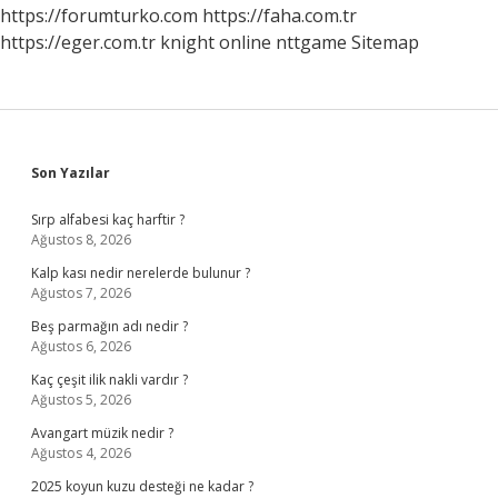
Tavada
https://forumturko.com
https://faha.com.tr
Mı
https://eger.com.tr
knight online
nttgame
Sitemap
Sidebar
Son Yazılar
Sırp alfabesi kaç harftir ?
Ağustos 8, 2026
Kalp kası nedir nerelerde bulunur ?
Ağustos 7, 2026
Beş parmağın adı nedir ?
Ağustos 6, 2026
Kaç çeşit ilik nakli vardır ?
Ağustos 5, 2026
Avangart müzik nedir ?
Ağustos 4, 2026
2025 koyun kuzu desteği ne kadar ?