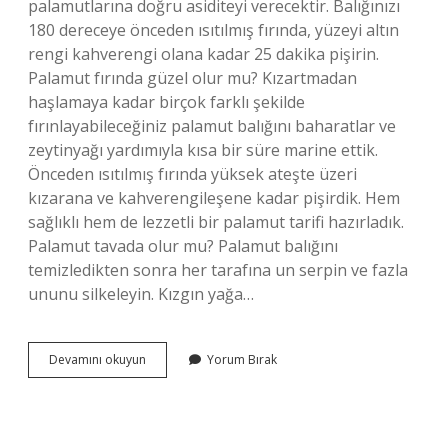
palamutlarına doğru asiditeyi verecektir. Balığınızı
180 dereceye önceden ısıtılmış fırında, yüzeyi altın
rengi kahverengi olana kadar 25 dakika pişirin.
Palamut fırında güzel olur mu? Kızartmadan
haşlamaya kadar birçok farklı şekilde
fırınlayabileceğiniz palamut balığını baharatlar ve
zeytinyağı yardımıyla kısa bir süre marine ettik.
Önceden ısıtılmış fırında yüksek ateşte üzeri
kızarana ve kahverengileşene kadar pişirdik. Hem
sağlıklı hem de lezzetli bir palamut tarifi hazırladık.
Palamut tavada olur mu? Palamut balığını
temizledikten sonra her tarafına un serpin ve fazla
ununu silkeleyin. Kızgın yağa…
Palamut
Devamını okuyun
Yorum Bırak
Fırında
Mı
Güzel
Olur