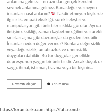
anlamına gelmez – en azından gerçek kendini
sevmek anlamına gelmez. Bana değer vermeyen
insanları nasıl anlarım?
Takdir etmeyen kişilerde
ilgisizlik, empati eksikliği, sürekli eleştiri ve
manipülasyon gibi belirtiler sıklıkla görülür. Ayrıca
iletişim eksikliği, zaman kaybetme eğilimi ve sürekli
sınırları aşma gibi davranışlar da gözlemlenebilir.
İnsanlar neden değer vermez? Bunlara değersizlik
veya değersizlik, umutsuzluk ve önemsizlik
duyguları dahildir. Bu tür duygular genellikle
depresyonun yaygın bir belirtisidir. Ancak düşük öz
saygı, ihmal, istismar, travma veya bir kişinin…
Değer
Devamını okuyun
Yorum Bırak
Vermeyen
Kişiye
Ne
Denir
https://forumturko.com
https://faha.com.tr