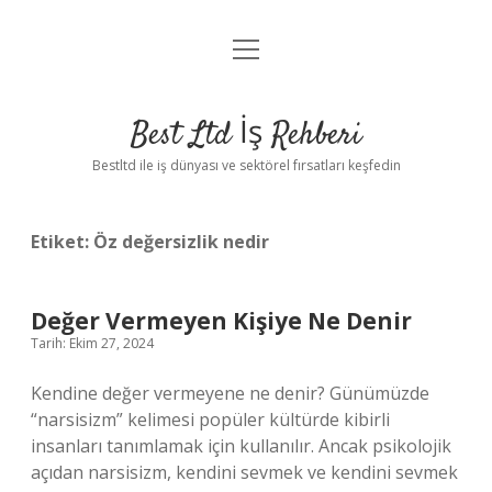
menüyü
Anasayfa
aç
Gizlilik Politikası
Best Ltd İş Rehberi
Yasal Uyarı
Bestltd ile iş dünyası ve sektörel fırsatları keşfedin
Hakkımızda
Etiket:
Öz değersizlik nedir
Değer Vermeyen Kişiye Ne Denir
Tarih: Ekim 27, 2024
Kendine değer vermeyene ne denir? Günümüzde
“narsisizm” kelimesi popüler kültürde kibirli
insanları tanımlamak için kullanılır. Ancak psikolojik
açıdan narsisizm, kendini sevmek ve kendini sevmek