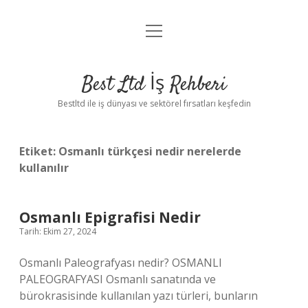
menüyü
Anasayfa
aç
Gizlilik Politikası
Best Ltd İş Rehberi
Yasal Uyarı
Bestltd ile iş dünyası ve sektörel fırsatları keşfedin
Hakkımızda
Etiket:
Osmanlı türkçesi nedir nerelerde
kullanılır
Osmanlı Epigrafisi Nedir
Tarih: Ekim 27, 2024
Osmanlı Paleografyası nedir? OSMANLI
PALEOGRAFYASI Osmanlı sanatında ve
bürokrasisinde kullanılan yazı türleri, bunların