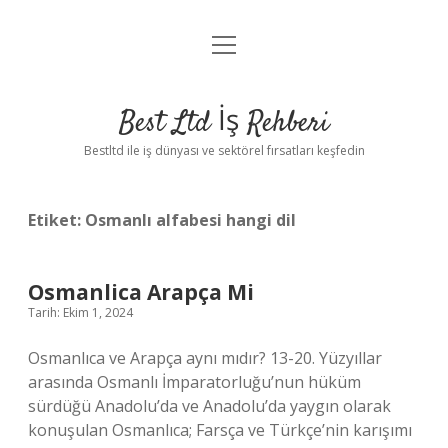
menüyü
Anasayfa
aç
Gizlilik Politikası
Best Ltd İş Rehberi
Yasal Uyarı
Bestltd ile iş dünyası ve sektörel fırsatları keşfedin
Hakkımızda
Etiket:
Osmanlı alfabesi hangi dil
Osmanlica Arapça Mi
Tarih: Ekim 1, 2024
Osmanlıca ve Arapça aynı mıdır? 13-20. Yüzyıllar
arasında Osmanlı İmparatorluğu’nun hüküm
sürdüğü Anadolu’da ve Anadolu’da yaygın olarak
konuşulan Osmanlıca; Farsça ve Türkçe’nin karışımı