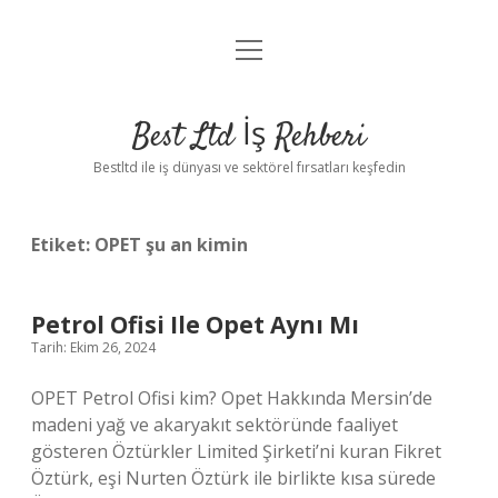
menüyü
Anasayfa
aç
Gizlilik Politikası
Best Ltd İş Rehberi
Yasal Uyarı
Bestltd ile iş dünyası ve sektörel fırsatları keşfedin
Hakkımızda
Etiket:
OPET şu an kimin
Petrol Ofisi Ile Opet Aynı Mı
Tarih: Ekim 26, 2024
OPET Petrol Ofisi kim? Opet Hakkında Mersin’de
madeni yağ ve akaryakıt sektöründe faaliyet
gösteren Öztürkler Limited Şirketi’ni kuran Fikret
Öztürk, eşi Nurten Öztürk ile birlikte kısa sürede