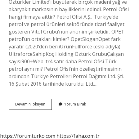
Öztürkler Limited’i büyüterek birçok madeni yağ ve
akaryakıt markasının bayiliklerini edindi. Petrol Ofisi
hangi firmaya aittir? Petrol Ofisi A.Ş., Türkiye’de
petrol ve petrol ürünleri sektöründe ticari faaliyet
gösteren Vitol Grubu’nun anonim şirketidir. OPET
petrol’ün ortakları kimler? OpetSloganOpet fark
yaratır (2020’den beri)ÜrünFullforce (eski adıyla)
UltraforceSahipKoç Holding Öztürk GrubuÇalışan
sayısı900+Web .tr4 satır daha Petrol Ofisi Türk
petrol aynı mı? Petrol Ofisi’nin özelleştirilmesinin
ardından Türkiye Petrolleri Petrol Dağıtım Ltd. Şti.
16 Şubat 2016 tarihinde kuruldu. Ltd.…
Petrol
Devamını okuyun
Yorum Bırak
Ofisi
Ile
Opet
Aynı
Mı
https://forumturko.com
https://faha.com.tr