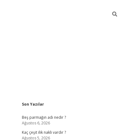
Sidebar
Son Yazılar
pia bella casino giriş
Beş parmağın adı nedir ?
Ağustos 6, 2026
Kaç çeşit ilik nakli vardır ?
Ağustos 5, 2026