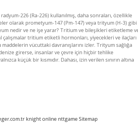
radyum-226 (Ra-226) kullanılmış, daha sonraları, özellikle
deler olarak prometyum-147 (Pm-147) veya trityum (H-3) gibi
um nedir ve ne işe yarar? Tritium ve bileşikleri etiketleme v
çalışmalar tritium etiketli hormonları, yiyecekleri ve ilaçları
 bu maddelerin vücuttaki davranışlarını izler. Trityum sağlığa
enize girerse, insanlar ve çevre için hiçbir tehlike
lnızca küçük bir kısmıdır. Dahası, izin verilen sınırın altına
eger.com.tr
knight online
nttgame
Sitemap