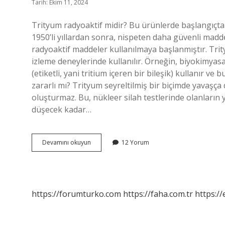
Tarih: Ekim 11, 2024
Trityum radyoaktif midir? Bu ürünlerde başlangıçta 
1950’li yıllardan sonra, nispeten daha güvenli mad
radyoaktif maddeler kullanılmaya başlanmıştır. Trity
izleme deneylerinde kullanılır. Örneğin, biyokimyasal 
(etiketli, yani tritium içeren bir bileşik) kullanır ve
zararlı mı? Trityum seyreltilmiş bir biçimde yavaşça d
oluşturmaz. Bu, nükleer silah testlerinde olanların ya
düşecek kadar…
Trityum
Devamını okuyun
12 Yorum
Kararlı
Mı
https://forumturko.com
https://faha.com.tr
https://