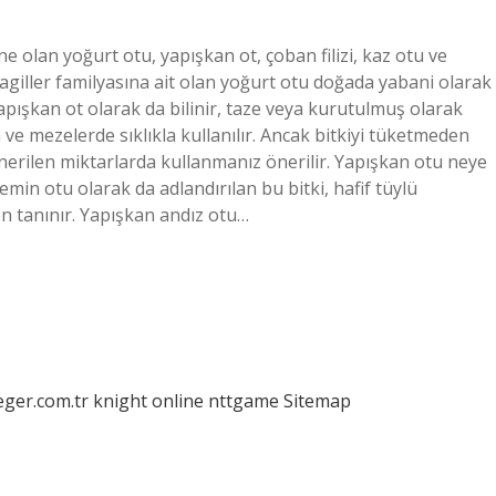
e olan yoğurt otu, yapışkan ot, çoban filizi, kaz otu ve
yagiller familyasına ait olan yoğurt otu doğada yabani olarak
yapışkan ot olarak da bilinir, taze veya kurutulmuş olarak
a ve mezelerde sıklıkla kullanılır. Ancak bitkiyi tüketmeden
erilen miktarlarda kullanmanız önerilir. Yapışkan otu neye
in otu olarak da adlandırılan bu bitki, hafif tüylü
en tanınır. Yapışkan andız otu…
eger.com.tr
knight online
nttgame
Sitemap