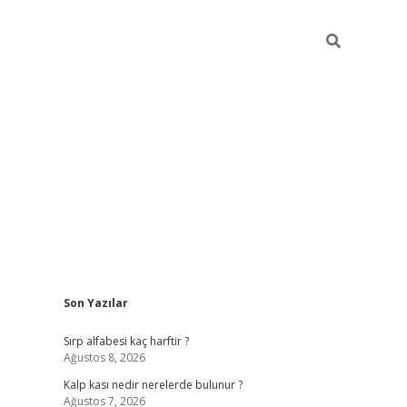
Sidebar
Son Yazılar
pia bella casino giriş
Sırp alfabesi kaç harftir ?
Ağustos 8, 2026
Kalp kası nedir nerelerde bulunur ?
Ağustos 7, 2026