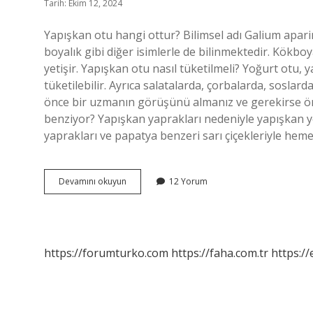
Tarih: Ekim 12, 2024
Yapışkan otu hangi ottur? Bilimsel adı Galium aparin
boyalık gibi diğer isimlerle de bilinmektedir. Kökbo
yetişir. Yapışkan otu nasıl tüketilmeli? Yoğurt otu, 
tüketilebilir. Ayrıca salatalarda, çorbalarda, soslard
önce bir uzmanın görüşünü almanız ve gerekirse ön
benziyor? Yapışkan yaprakları nedeniyle yapışkan yem
yaprakları ve papatya benzeri sarı çiçekleriyle hem
Yapışkan
Devamını okuyun
12 Yorum
Otu
Nasıl
Bir
Ottur
https://forumturko.com
https://faha.com.tr
https://