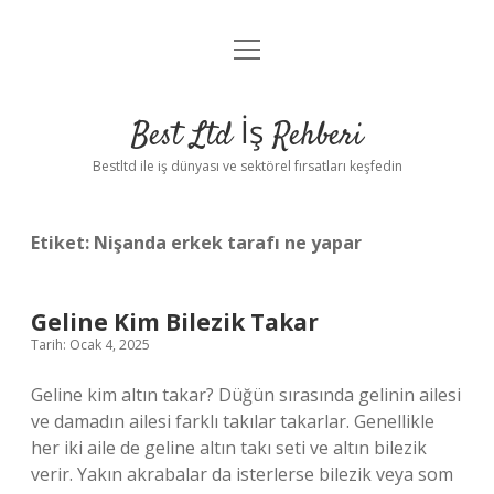
menüyü
Anasayfa
aç
Gizlilik Politikası
Best Ltd İş Rehberi
Yasal Uyarı
Bestltd ile iş dünyası ve sektörel fırsatları keşfedin
Hakkımızda
Etiket:
Nişanda erkek tarafı ne yapar
Geline Kim Bilezik Takar
Tarih: Ocak 4, 2025
Geline kim altın takar? Düğün sırasında gelinin ailesi
ve damadın ailesi farklı takılar takarlar. Genellikle
her iki aile de geline altın takı seti ve altın bilezik
verir. Yakın akrabalar da isterlerse bilezik veya som