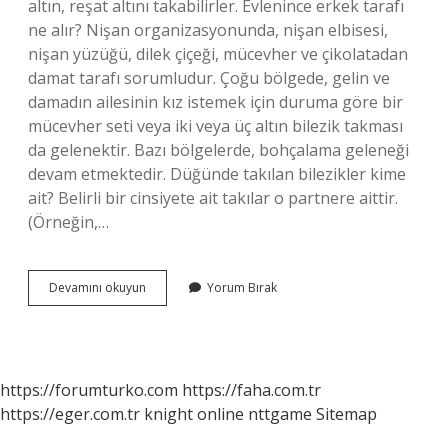
altın, reşat altını takabilirler. Evlenince erkek tarafı
ne alır? Nişan organizasyonunda, nişan elbisesi,
nişan yüzüğü, dilek çiçeği, mücevher ve çikolatadan
damat tarafı sorumludur. Çoğu bölgede, gelin ve
damadın ailesinin kız istemek için duruma göre bir
mücevher seti veya iki veya üç altın bilezik takması
da gelenektir. Bazı bölgelerde, bohçalama geleneği
devam etmektedir. Düğünde takılan bilezikler kime
ait? Belirli bir cinsiyete ait takılar o partnere aittir.
(Örneğin,…
Geline
Devamını okuyun
Yorum Bırak
Kim
Bilezik
Takar
https://forumturko.com
https://faha.com.tr
https://eger.com.tr
knight online
nttgame
Sitemap