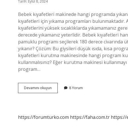
Tarih: Eylül 8, 2024
Bebek kıyafetleri makinede hangi programda yıka
kıyafetleri için yıkama programları bulunmaktadır
kıyafetlerini yüksek sıcaklıklarda yıkamamanız gerek
derecede yıkamanız yeterlidir. Bebek kıyafetleri ha
pamuklu programı seçilerek 180 derece civarında üt
yıkanır? Çözüm: Bu giysileri düşük ısıda, kısa prog
kıyafetleri kurutma makinesinde hangi program kull
kullanmalısınız? Eğer kurutma makinesi kullanmayı te
program…
Bebek
Devamını okuyun
8 Yorum
Kıyafetleri
Hangi
Programda
https://forumturko.com
https://faha.com.tr
https://