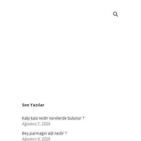
Sidebar
Son Yazılar
pia bella casino giriş
Kalp kası nedir nerelerde bulunur ?
Ağustos 7, 2026
Beş parmağın adı nedir ?
Ağustos 6, 2026