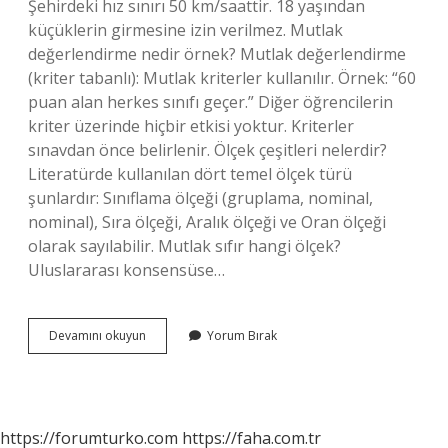
Şehirdeki hız sınırı 50 km/saattir. 18 yaşından
küçüklerin girmesine izin verilmez. Mutlak
değerlendirme nedir örnek? Mutlak değerlendirme
(kriter tabanlı): Mutlak kriterler kullanılır. Örnek: “60
puan alan herkes sınıfı geçer.” Diğer öğrencilerin
kriter üzerinde hiçbir etkisi yoktur. Kriterler
sınavdan önce belirlenir. Ölçek çeşitleri nelerdir?
Literatürde kullanılan dört temel ölçek türü
şunlardır: Sınıflama ölçeği (gruplama, nominal,
nominal), Sıra ölçeği, Aralık ölçeği ve Oran ölçeği
olarak sayılabilir. Mutlak sıfır hangi ölçek?
Uluslararası konsensüse…
Mutlak
Devamını okuyun
Yorum Bırak
Ölçek
Nedir
https://forumturko.com
https://faha.com.tr