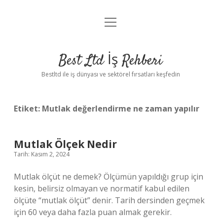
menüyü
Anasayfa
aç
Gizlilik Politikası
Best Ltd İş Rehberi
Yasal Uyarı
Bestltd ile iş dünyası ve sektörel fırsatları keşfedin
Hakkımızda
Etiket:
Mutlak değerlendirme ne zaman yapılır
Mutlak Ölçek Nedir
Tarih: Kasım 2, 2024
Mutlak ölçüt ne demek? Ölçümün yapıldığı grup için
kesin, belirsiz olmayan ve normatif kabul edilen
ölçüte “mutlak ölçüt” denir. Tarih dersinden geçmek
için 60 veya daha fazla puan almak gerekir.