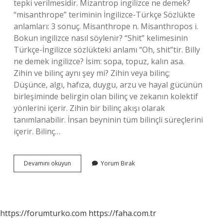
tepki verilmesidir. Mizantrop ingilizce ne demek?
“misanthrope” teriminin İngilizce-Türkçe Sözlükte
anlamları: 3 sonuç. Misanthrope n. Misanthropos i.
Bokun ingilizce nasıl söylenir? “Shit” kelimesinin
Türkçe-İngilizce sözlükteki anlamı “Oh, shit”tir. Billy
ne demek ingilizce? İsim: sopa, topuz, kalın asa.
Zihin ve bilinç aynı şey mi? Zihin veya bilinç;
Düşünce, algı, hafıza, duygu, arzu ve hayal gücünün
birleşiminde belirgin olan bilinç ve zekanın kolektif
yönlerini içerir. Zihin bir bilinç akışı olarak
tanımlanabilir. İnsan beyninin tüm bilinçli süreçlerini
içerir. Bilinç…
Bilinç
Devamını okuyun
Yorum Bırak
Ingilizce
Ne
https://forumturko.com
https://faha.com.tr