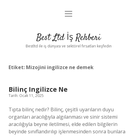
menüyü
Anasayfa
aç
Gizlilik Politikası
Best Ltd İş Rehberi
Yasal Uyarı
Bestltd ile iş dünyası ve sektörel fırsatları keşfedin
Hakkımızda
Etiket:
Mizojini ingilizce ne demek
Bilinç Ingilizce Ne
Tarih: Ocak 11, 2025
Tıpta bilinç nedir? Bilinç, çeşitli uyarıların duyu
organları aracılığıyla algılanması ve sinir sistemi
aracılığıyla beyne iletilmesi, elde edilen bilgilerin
beyinde sınıflandırılıp işlenmesinden sonra bunlara