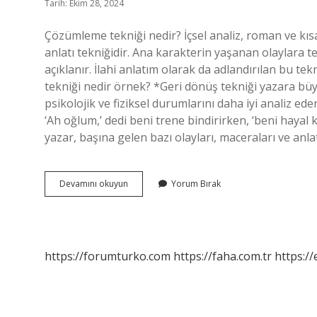
Tarih: Ekim 28, 2024
Çözümleme tekniği nedir? İçsel analiz, roman ve kıs
anlatı tekniğidir. Ana karakterin yaşanan olaylara t
açıklanır. İlahi anlatım olarak da adlandırılan bu tek
tekniği nedir örnek? *Geri dönüş tekniği yazara bü
psikolojik ve fiziksel durumlarını daha iyi analiz ede
‘Ah oğlum,’ dedi beni trene bindirirken, ‘beni hayal 
yazar, başına gelen bazı olayları, maceraları ve anla
Ilk
Devamını okuyun
Yorum Bırak
Çözümleme
Tekniği
Nedir
https://forumturko.com
https://faha.com.tr
https://