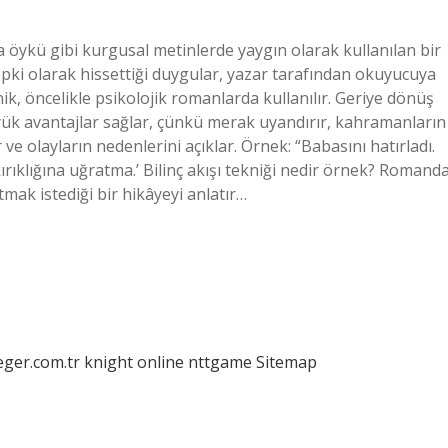
a öykü gibi kurgusal metinlerde yaygın olarak kullanılan bir
epki olarak hissettiği duygular, yazar tarafından okuyucuya
nik, öncelikle psikolojik romanlarda kullanılır. Geriye dönüş
yük avantajlar sağlar, çünkü merak uyandırır, kahramanların
r ve olayların nedenlerini açıklar. Örnek: “Babasını hatırladı.
kırıklığına uğratma.’ Bilinç akışı tekniği nedir örnek? Romand
tmak istediği bir hikâyeyi anlatır…
eger.com.tr
knight online
nttgame
Sitemap