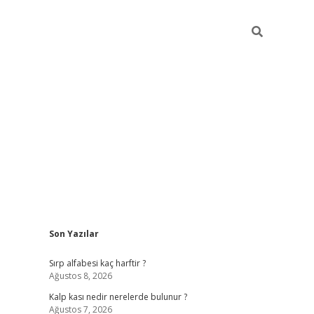
Sidebar
Son Yazılar
pia bella casino giriş
Sırp alfabesi kaç harftir ?
Ağustos 8, 2026
Kalp kası nedir nerelerde bulunur ?
Ağustos 7, 2026