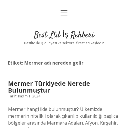
menüyü
Anasayfa
aç
Gizlilik Politikası
Best Ltd İş Rehberi
Yasal Uyarı
Bestltd ile iş dünyası ve sektörel fırsatları keşfedin
Hakkımızda
Etiket:
Mermer adı nereden gelir
Mermer Türkiyede Nerede
Bulunmuştur
Tarih: Kasım 1, 2024
Mermer hangi ilde bulunmuştur? Ülkemizde
mermerin nitelikli olarak çıkarılıp kullanıldığı başlıca
bölgeler arasında Marmara Adaları, Afyon, Kırşehir,