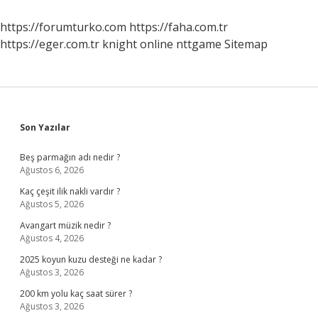
https://forumturko.com
https://faha.com.tr
https://eger.com.tr
knight online
nttgame
Sitemap
Sidebar
Son Yazılar
Beş parmağın adı nedir ?
Ağustos 6, 2026
Kaç çeşit ilik nakli vardır ?
Ağustos 5, 2026
Avangart müzik nedir ?
Ağustos 4, 2026
2025 koyun kuzu desteği ne kadar ?
Ağustos 3, 2026
200 km yolu kaç saat sürer ?
Ağustos 3, 2026