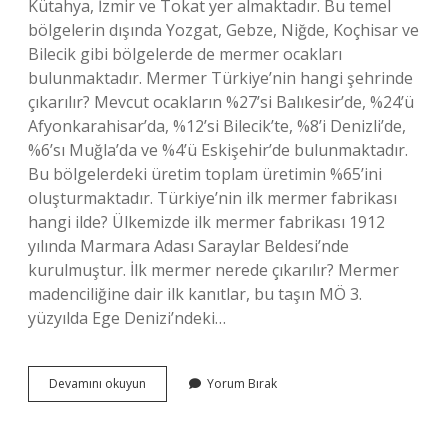
Kütahya, İzmir ve Tokat yer almaktadır. Bu temel
bölgelerin dışında Yozgat, Gebze, Niğde, Koçhisar ve
Bilecik gibi bölgelerde de mermer ocakları
bulunmaktadır. Mermer Türkiye’nin hangi şehrinde
çıkarılır? Mevcut ocakların %27’si Balıkesir’de, %24’ü
Afyonkarahisar’da, %12’si Bilecik’te, %8’i Denizli’de,
%6’sı Muğla’da ve %4’ü Eskişehir’de bulunmaktadır.
Bu bölgelerdeki üretim toplam üretimin %65’ini
oluşturmaktadır. Türkiye’nin ilk mermer fabrikası
hangi ilde? Ülkemizde ilk mermer fabrikası 1912
yılında Marmara Adası Saraylar Beldesi’nde
kurulmuştur. İlk mermer nerede çıkarılır? Mermer
madenciliğine dair ilk kanıtlar, bu taşın MÖ 3.
yüzyılda Ege Denizi’ndeki…
Mermer
Devamını okuyun
Yorum Bırak
Türkiyede
Nerede
Bulunmuştur