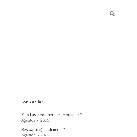
Sidebar
Son Yazılar
pia bella casino giriş
Kalp kası nedir nerelerde bulunur ?
Ağustos 7, 2026
Beş parmağın adı nedir ?
Ağustos 6, 2026