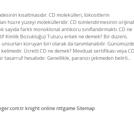
desinin kısaltmasıdır. CD molekülleri, lökositlerin
an hücre yüzeyi molekülleridir. CD isimlendirmesinin orijinal
çok sayıda farklı monoklonal antikoru sınıflandırmaktı. CD ne
atif Kimlik Bozukluğu) Tutucu erkek ne demek? Bir düzeni,
unsurları koruyan biri olarak da tanımlanabilir. Günümüzd
r kelimedir. Ücretli CD ne demek? Mevduat sertifikası veya CD
ür tasarruf hesabıdır. Genellikle, paranızı çekmeden belirli…
eger.com.tr
knight online
nttgame
Sitemap