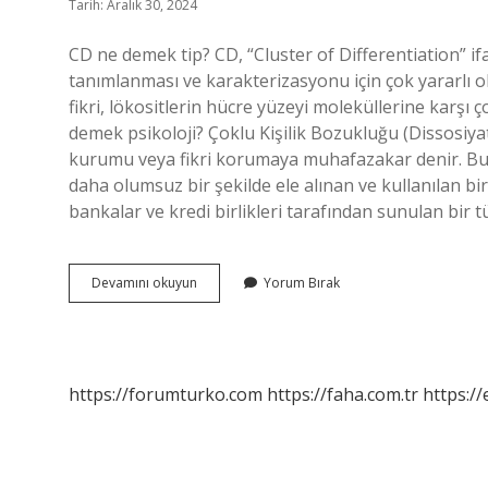
Tarih: Aralık 30, 2024
CD ne demek tip? CD, “Cluster of Differentiation” ifa
tanımlanması ve karakterizasyonu için çok yararlı ol
fikri, lökositlerin hücre yüzeyi moleküllerine karşı 
demek psikoloji? Çoklu Kişilik Bozukluğu (Dissosiy
kurumu veya fikri korumaya muhafazakar denir. Bu 
daha olumsuz bir şekilde ele alınan ve kullanılan bi
bankalar ve kredi birlikleri tarafından sunulan bir t
Cd
Devamını okuyun
Yorum Bırak
Erkek
Ne
Demek
https://forumturko.com
https://faha.com.tr
https://