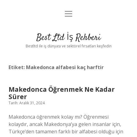
menüyü
Anasayfa
aç
Gizlilik Politikası
Best Ltd İş Rehberi
Yasal Uyarı
Bestltd ile iş dünyası ve sektörel fırsatları keşfedin
Hakkımızda
Etiket:
Makedonca alfabesi kaç harftir
Makedonca Öğrenmek Ne Kadar
Sürer
Tarih: Aralık 31, 2024
Makedonca öğrenmek kolay mı? Öğrenmesi
kolaydır, ancak Makedonya’ya gelen insanlar için,
Türkçe’den tamamen farklı bir alfabesi olduğu için