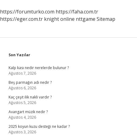
Sürer
https://forumturko.com
https://faha.com.tr
https://eger.com.tr
knight online
nttgame
Sitemap
Sidebar
Son Yazılar
Kalp kası nedir nerelerde bulunur ?
Ağustos 7, 2026
Beş parmağın adı nedir ?
Ağustos 6, 2026
Kaç çeşit ilik nakli vardır ?
Ağustos 5, 2026
Avangart müzik nedir ?
Ağustos 4, 2026
2025 koyun kuzu desteği ne kadar ?
Ağustos 3, 2026