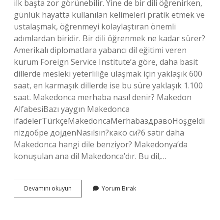
ilk başta zor görünebilir. Yine de bir dili öğrenirken,
günlük hayatta kullanılan kelimeleri pratik etmek ve
ustalaşmak, öğrenmeyi kolaylaştıran önemli
adımlardan biridir. Bir dili öğrenmek ne kadar sürer?
Amerikalı diplomatlara yabancı dil eğitimi veren
kurum Foreign Service Institute’a göre, daha basit
dillerde mesleki yeterliliğe ulaşmak için yaklaşık 600
saat, en karmaşık dillerde ise bu süre yaklaşık 1.100
saat. Makedonca merhaba nasıl denir? Makedon
AlfabesiBazı yaygın Makedonca
ifadelerTürkçeMakedoncaMerhabaздравоHoşgeldi
nizдобре дојдenNasılsın?како си?6 satır daha
Makedonca hangi dile benziyor? Makedonya’da
konuşulan ana dil Makedonca’dır. Bu dil,…
Makedonca
Devamını okuyun
Yorum Bırak
Öğrenmek
Ne
Kadar