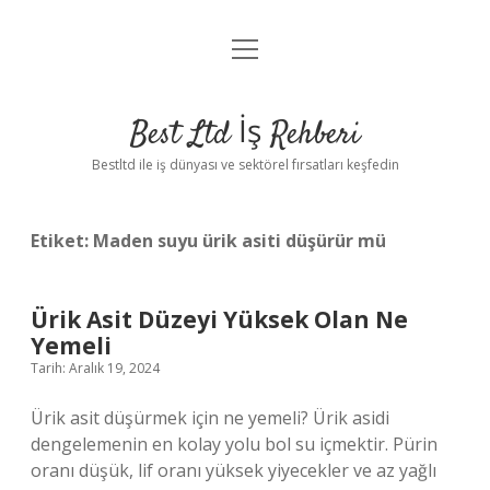
menüyü
Anasayfa
aç
Gizlilik Politikası
Best Ltd İş Rehberi
Yasal Uyarı
Bestltd ile iş dünyası ve sektörel fırsatları keşfedin
Hakkımızda
Etiket:
Maden suyu ürik asiti düşürür mü
Ürik Asit Düzeyi Yüksek Olan Ne
Yemeli
Tarih: Aralık 19, 2024
Ürik asit düşürmek için ne yemeli? Ürik asidi
dengelemenin en kolay yolu bol su içmektir. Pürin
oranı düşük, lif oranı yüksek yiyecekler ve az yağlı