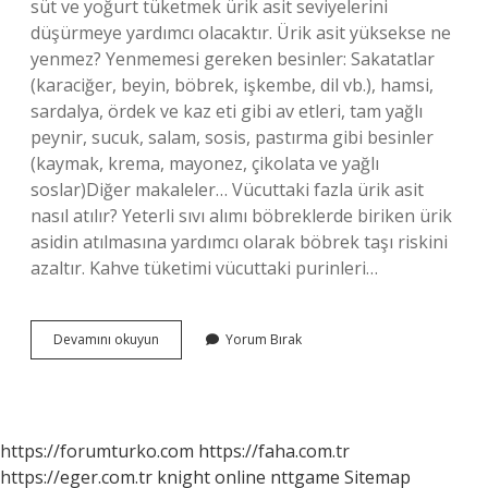
süt ve yoğurt tüketmek ürik asit seviyelerini
düşürmeye yardımcı olacaktır. Ürik asit yüksekse ne
yenmez? Yenmemesi gereken besinler: Sakatatlar
(karaciğer, beyin, böbrek, işkembe, dil vb.), hamsi,
sardalya, ördek ve kaz eti gibi av etleri, tam yağlı
peynir, sucuk, salam, sosis, pastırma gibi besinler
(kaymak, krema, mayonez, çikolata ve yağlı
soslar)Diğer makaleler… Vücuttaki fazla ürik asit
nasıl atılır? Yeterli sıvı alımı böbreklerde biriken ürik
asidin atılmasına yardımcı olarak böbrek taşı riskini
azaltır. Kahve tüketimi vücuttaki purinleri…
Ürik
Devamını okuyun
Yorum Bırak
Asit
Düzeyi
Yüksek
Olan
Ne
https://forumturko.com
https://faha.com.tr
Yemeli
https://eger.com.tr
knight online
nttgame
Sitemap