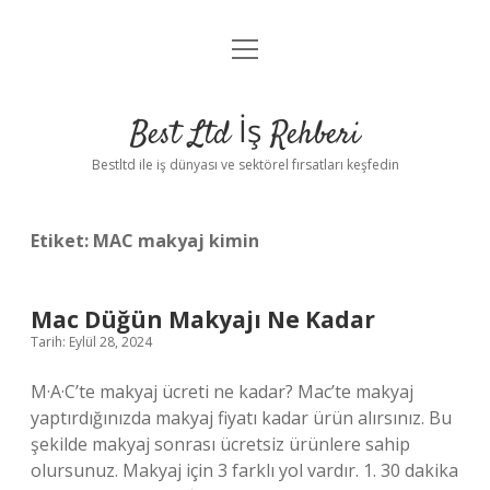
menüyü
Anasayfa
aç
Gizlilik Politikası
Best Ltd İş Rehberi
Yasal Uyarı
Bestltd ile iş dünyası ve sektörel fırsatları keşfedin
Hakkımızda
Etiket:
MAC makyaj kimin
Mac Düğün Makyajı Ne Kadar
Tarih: Eylül 28, 2024
M·A·C’te makyaj ücreti ne kadar? Mac’te makyaj
yaptırdığınızda makyaj fiyatı kadar ürün alırsınız. Bu
şekilde makyaj sonrası ücretsiz ürünlere sahip
olursunuz. Makyaj için 3 farklı yol vardır. 1. 30 dakika