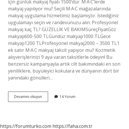
için günlük makyaj fiyatı 1500’dür. M·A·C’lerde
makyaj yapılıyor mu? Seçili M·A·C mağazalarında
makyaj uygulama hizmetimiz başlamıştır. İstediğiniz
uygulamayı seçin ve randevunuzu alın. Profesyonel
makyaj kaç TL? GÜZELLİK VE BAKIMSüreçFiyatGöz
makyajı600-500 TLGündüz makyajı1000 TLGece
makyajı1200 TLProfesyonel makyaj2000 – 3500 TL1
ek satır M·A·C makyaj taksit yapıyor mu? Kozmetik
alışverişlerinizi 9 aya varan taksitlerle ödeyin! Bu
benzersiz kampanyayla artık cilt bakımındaki en son
yeniliklere, büyüleyici kokulara ve dünyanın dört bir
yanındaki gönülleri…
Mac
Devamını okuyun
14 Yorum
Düğün
Makyajı
Ne
Kadar
https://forumturko.com
https://faha.com.tr