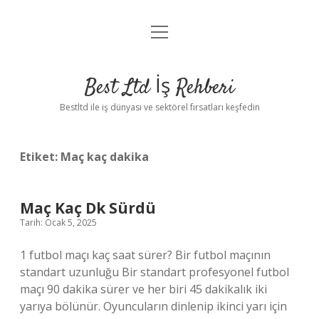
menüyü
Anasayfa
aç
Gizlilik Politikası
Best Ltd İş Rehberi
Yasal Uyarı
Bestltd ile iş dünyası ve sektörel fırsatları keşfedin
Hakkımızda
Etiket:
Maç kaç dakika
Maç Kaç Dk Sürdü
Tarih: Ocak 5, 2025
1 futbol maçı kaç saat sürer? Bir futbol maçının
standart uzunluğu Bir standart profesyonel futbol
maçı 90 dakika sürer ve her biri 45 dakikalık iki
yarıya bölünür. Oyuncuların dinlenip ikinci yarı için