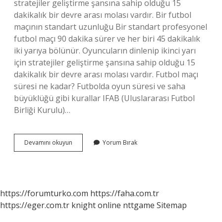
stratejiler geliştirme şansına sahip olduğu 15
dakikalık bir devre arası molası vardır. Bir futbol
maçının standart uzunluğu Bir standart profesyonel
futbol maçı 90 dakika sürer ve her biri 45 dakikalık
iki yarıya bölünür. Oyuncuların dinlenip ikinci yarı
için stratejiler geliştirme şansına sahip olduğu 15
dakikalık bir devre arası molası vardır. Futbol maçı
süresi ne kadar? Futbolda oyun süresi ve saha
büyüklüğü gibi kurallar IFAB (Uluslararası Futbol
Birliği Kurulu)…
Maç
Devamını okuyun
Yorum Bırak
Kaç
Dk
Sürdü
https://forumturko.com
https://faha.com.tr
https://eger.com.tr
knight online
nttgame
Sitemap